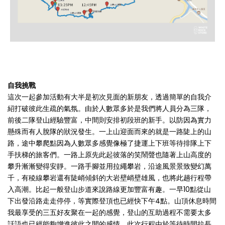
自我挑戰
這次一起參加活動有大半是初次見面的新朋友，透過簡單的自我介
紹打破彼此生疏的氣氛。由於人數眾多於是我們將人員分為三隊，
前後二隊登山經驗豐富，中間則安排初段班的新手。以防因為實力
懸殊而有人脫隊的狀況發生。一上山迎面而來的就是一路陡上的山
路，途中攀爬點因為人數眾多感覺像極了捷運上下班等待排隊上下
手扶梯的旅客們。一路上原先此起彼落的笑鬧聲也隨著上山高度的
攀升漸漸變得安靜。一路手腳並用拉繩攀岩，沿途風景景致變幻萬
千，有稜線攀岩還有陡峭傾斜的大岩壁峭壁雄風，也將此趟行程帶
入高潮。比起一般登山步道來說路線更加豐富有趣。一早10點從山
下出發沿路走走停停，等實際登頂也已經快下午4點。山頂休息時間
我最享受的三五好友聚在一起的感覺，登山的互助過程不需要太多
話語也已經能夠增進彼此之間的感情。此次行程由於等待時間拉長