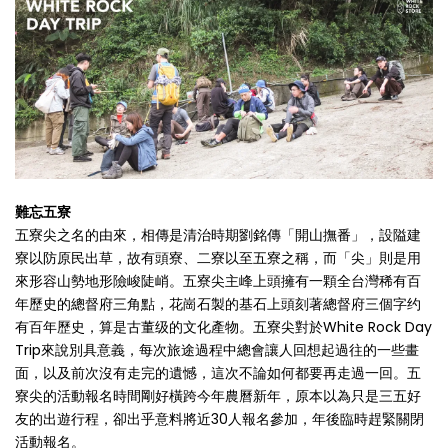
難忘五寮
五寮尖之名的由來，相傳是清治時期劉銘傳「開山撫番」，設隘建
寮以防原民出草，故有頭寮、二寮以至五寮之稱，而「尖」則是用
來形容山勢地形險峻陡峭。五寮尖主峰上頭擁有一顆全台灣稀有百
年歷史的總督府三角點，花崗石製的基石上頭刻著總督府三個字约
有百年歷史，算是古董级的文化產物。五寮尖對於White Rock Day
Trip來說別具意義，每次旅途過程中總會讓人回想起過往的一些畫
面，以及前次沒有走完的遺憾，這次不論如何都要再走過一回。五
寮尖的活動報名時間剛好橫跨今年農曆新年，原本以為只是三五好
友的出遊行程，卻出乎意料將近30人報名參加，年後臨時趕緊關閉
活動報名。