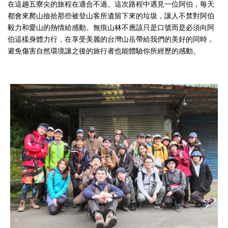
在這趟五寮尖的旅程在適合不過。這次路程中遇見一位阿伯，每天
都會來爬山撿拾那些被登山客所遺留下來的垃圾，讓人不禁對阿伯
毅力和愛山的熱情給感動。無痕山林不應該只是口號而是必須向阿
伯這樣身體力行，在享受美麗的台灣山岳帶給我們的美好的同時，
避免傷害自然環境讓之後的旅行者也能體驗你所經歷的感動。