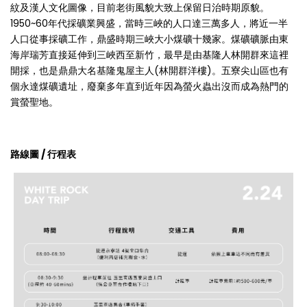
紋及漢人文化圖像，目前老街風貌大致上保留日治時期原貌。
1950~60年代採礦業興盛，當時三峽的人口達三萬多人，將近一半
人口從事採礦工作，鼎盛時期三峽大小煤礦十幾家。煤礦礦脈由東
海岸瑞芳直接延伸到三峽西至新竹，最早是由基隆人林開群來這裡
開採，也是鼎鼎大名基隆鬼屋主人(林開群洋樓)。五寮尖山區也有
個永達煤礦遺址，廢棄多年直到近年因為螢火蟲出沒而成為熱門的
賞螢聖地。
路線圖 / 行程表