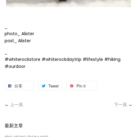
_
photo_ Alister
post_ Alister
_
#whiterockstore #whiterockdaytrip #lifestyle #hiking
#ourdoor
分享
Tweet
Pin it
←
上一頁
下一頁
→
最新文章