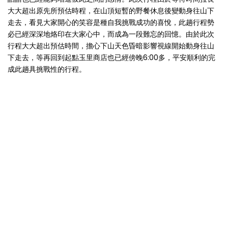
大大超出原先所預估時程，在山頂短暫的野餐休息後變動身往山下
走去，看見大家開心的笑容是種自我挑戰成功的喜悅，此趟行程勢
必已經深深地烙印在大家心中，而成為一段難忘的回憶。由於此次
行程大大超出預估時間，擔心下山天色昏暗影響視線開始動身往山
下走去，等再回到起點玉里商店也已經傍晚6:00多，平安順利的完
成此趟具挑戰性的行程。