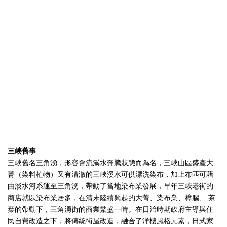
三峽舊事
三峽舊名三角湧，形容會流溪水奔騰狀態而為名，三峽山區盛產大
菁（染料植物）又有清澈的三峽溪水可供漂洗染布，加上布匹可藉
由淡水河系運至三角湧，帶動了當地染布業發展，早年三峽老街的
商店就以染布業居多，在清末陸續興起的大菁、染布業、樟腦、 茶
葉的帶動下，三角湧街的商業繁盛一時。在日治時期政府主導與住
民自費改造之下，將傳統街屋改造，融合了洋樓風格元素，日式家