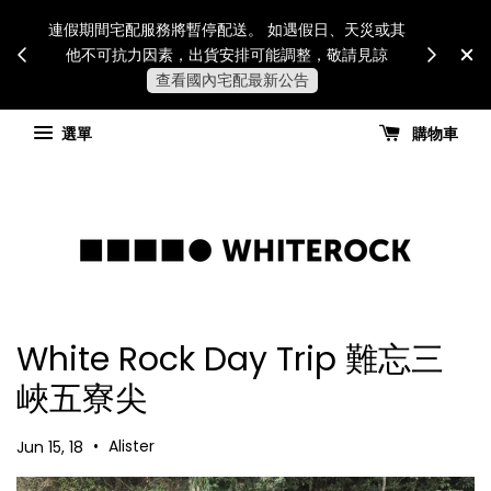
Internatio
連假期間宅配服務將暫停配送。 如遇假日、天災或其
for all 
他不可抗力因素，出貨安排可能調整，敬請見諒
國進
查看國內宅配最新公告
選單
購物車
White Rock Day Trip 難忘三
峽五寮尖
•
Alister
Jun 15, 18