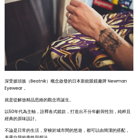
深受披頭族（Beatnik）概念啟發的日本新銳眼鏡廠牌 Newman
Eyewear，
就是從解放精品思維的觀念而誕生。
以50年代為主軸，詮釋各式鏡款，打造出不分年齡與性別，純粹且
經典的原味設計。
不論是日常的生活，穿梭於城市間的悠遊，都可以由簡潔的搭配，
表露自我的率性與想法，