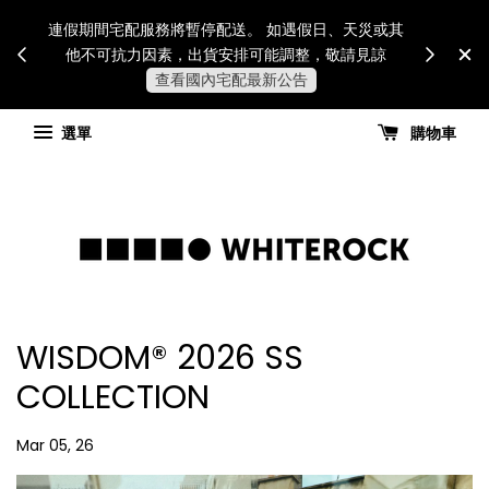
Internatio
連假期間宅配服務將暫停配送。 如遇假日、天災或其
for all 
他不可抗力因素，出貨安排可能調整，敬請見諒
國進
查看國內宅配最新公告
選單
購物車
WISDOM® 2026 SS
COLLECTION
Mar 05, 26