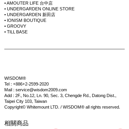
• AMOUTER LIFE 台中店
• UNDERGARDEN ONLINE STORE
• UNDERGARDEN 新田店
• IONISM BOUTIQUE
• GROOVY 
• TILL BASE
WISDOM®
Tel : +886+2-2599-2020
Mail : service@wisdom2009.com
Add : 2F., No.12, Ln. 90, Sec. 3, Chengde Rd., Datong Dist., 
Taipei City 103, Taiwan
Copyright© Whitemount LTD. / WISDOM® all rights reserved.
相關商品