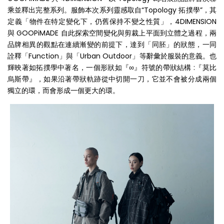
乘並釋出完整系列。服飾本次系列靈感取自“Topology 拓撲學”，其
定義「物件在特定變化下，仍舊保持不變之性質」，4DIMENSION
與 GOOPiMADE 自此探索空間變化與剪裁上平面到立體之過程，兩
品牌相異的觀點在連續漸變的前提下，達到「同胚」的狀態，一同
詮釋「Function」與「Urban Outdoor」等辭彙於服裝的意義。也
輝映著如拓撲學中著名，一個形狀如『∞』符號的帶狀結構 :『莫比
烏斯帶』，如果沿著帶狀軌跡從中切開一刀，它並不會被分成兩個
獨立的環，而會形成一個更大的環。