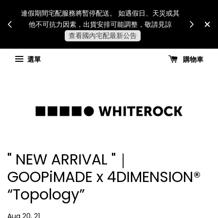
Internatio
連假期間宅配服務將暫停配送。 如遇假日、天災或其
for all 
他不可抗力因素，出貨安排可能調整，敬請見諒
國進
查看國內宅配最新公告
選單
購物車
" NEW ARRIVAL "｜
GOOPiMADE x 4DIMENSION®
“Topology”
Aug 20, 21