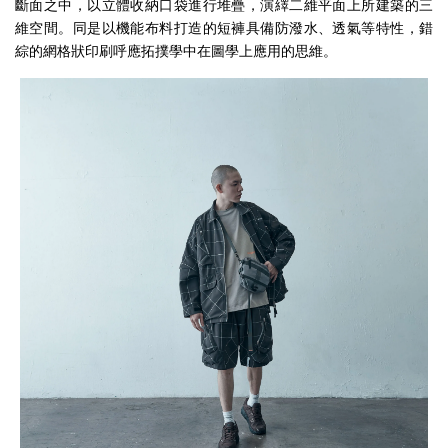
斷面之中，以立體收納口袋進行堆疊，演繹二維平面上所建築的三
維空間。同是以機能布料打造的短褲具備防潑水、透氣等特性，錯
綜的網格狀印刷呼應拓撲學中在圖學上應用的思維。