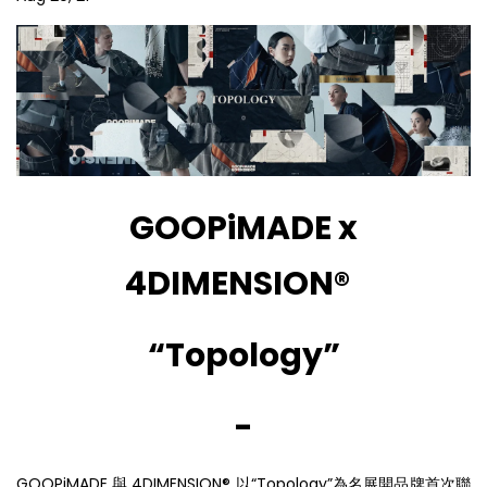
GOOPiMADE x
4DIMENSION®
“Topology”
-
GOOPiMADE 與 4DIMENSION® 以“Topology”為名展開品牌首次聯