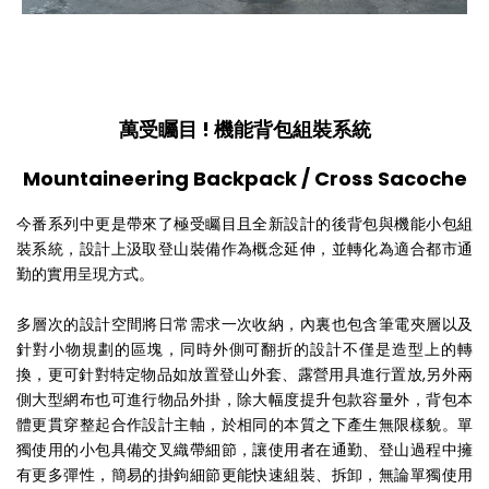
萬受矚目 ! 機能背包組裝系統
Mountaineering Backpack /
Cross Sacoche
今番系列中更是帶來了極受矚目且全新設計的後背包與機能小包組
裝系統，設計上汲取登山裝備作為概念延伸，並轉化為適合都市通
勤的實用呈現方式。
多層次的設計空間將日常需求一次收納，內裏也包含筆電夾層以及
針對小物規劃的區塊，同時外側可翻折的設計不僅是造型上的轉
換，更可針對特定物品如放置登山外套、露營用具進行置放,另外兩
側大型網布也可進行物品外掛，除大幅度提升包款容量外，背包本
體更貫穿整起合作設計主軸，於相同的本質之下產生無限樣貌。單
獨使用的小包具備交叉織帶細節，讓使用者在通勤、登山過程中擁
有更多彈性，簡易的掛鉤細節更能快速組裝、拆卸，無論單獨使用