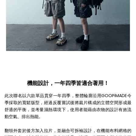
機能設計，一年四季皆適合著用！
此次聯名以六款單品貫穿一年四季，整體輪廓沿用GOOPiMADE今
季採取的寬鬆版型，經過反覆嘗試後將裁片構成的立體空間形成最
舒適的平衡，並考量濕熱環境下，使用者能藉由衣物的設計有效流
動空氣、排出熱能。
翻領外套於後方加入拉片，並融合可拆袖設計，在機能布料網格的