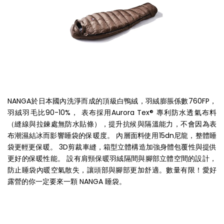
NANGA於日本國內洗淨而成的頂級白鴨絨，羽絨膨脹係數760FP，
羽絨羽毛比90-10%， 表布採用Aurora Tex® 專利防水透氣布料
（縫線與拉鍊處無防水貼條），提升抗候與隔溫能力，不會因為表
布潮濕結冰而影響睡袋的保暖度。 內層面料使用15dn尼龍，整體睡
袋更輕更保暖。 3D剪裁車縫，箱型立體構造加強身體包覆性與提供
更好的保暖性能。 設有肩頸保暖羽絨隔間與腳部立體空間的設計，
防止睡袋內暖空氣散失，讓頭部與腳部更加舒適。數量有限！愛好
露營的你一定要來一顆 NANGA 睡袋。