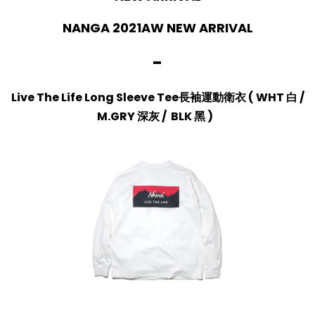
NANGA 2021AW NEW ARRIVAL
-
Live The Life Long Sleeve Tee長袖運動衛衣
(
WHT 白 /
M.GRY 深灰 /
BLK 黑 )