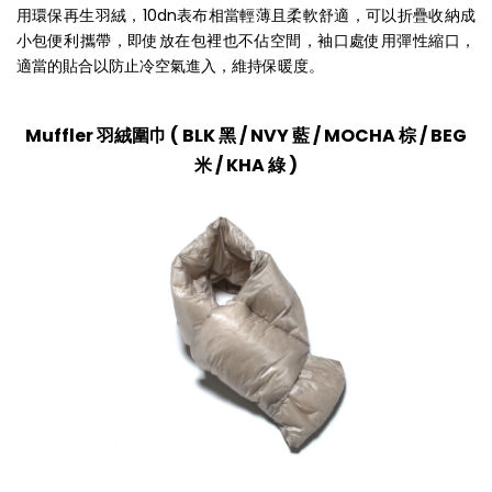
用環保再生羽絨，10dn表布相當輕薄且柔軟舒適，可以折疊收納成
小包便利攜帶，即使放在包裡也不佔空間，袖口處使用彈性縮口，
適當的貼合以防止冷空氣進入，維持保暖度。
Muffler 羽絨圍巾
(
BLK 黑 / NVY 藍 / MOCHA 棕 / BEG
米 / KHA 綠 )