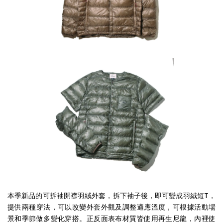
本季新品的可拆袖開襟羽絨外套，拆下袖子後，即可變成羽絨短T，
提供兩種穿法，可以改變外套外觀及調整適應溫度，可根據活動場
景和季節做多變化穿搭。正反面表布材質皆使用再生尼龍，內裡使