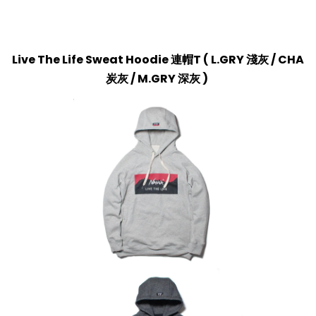
Live The Life Sweat Hoodie 連帽T
(
L.GRY 淺灰 /
CHA
炭灰 / M.GRY 深灰
)