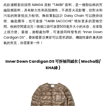
此款連帽套頭採用 NANGA 原創 “TAKIBI” 面料，是一種類似棉的芳
綸阻燃面料，具有耐久性和高阻燃性，不易受火花影響，但對水和
污垢的附著抵抗力較弱。胸前重點設計 Daisy Chain 可以懸掛頭
燈、鑰匙圈等，也可連接 “TAKIBI SACOCHE” 增加更多的置物空
間。收納空間還沒完！側後口袋可放置500毫升大小的水壺，在拿取
上很方便。最後，連帽處扣帶，可連接同時發售的 “Inner Down
Cardigan DS”，要保暖要涼爽皆可以需求調節。機能性爆炸兼具帥
氣的夾克，你需要來一件！
Inner Down Cardigan DS 可拆袖羽絨衣
(
Mocha棕/
KHA綠 )