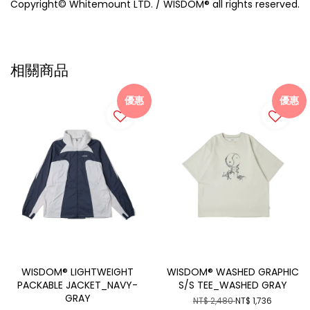
Copyright© Whitemount LTD. / WISDOM® all rights reserved.
相關商品
優惠
優惠
WISDOM® LIGHTWEIGHT
WISDOM® WASHED GRAPHIC
PACKABLE JACKET_NAVY-
S/S TEE_WASHED GRAY
GRAY
NT$ 2,480
NT$ 1,736