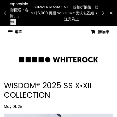
Internatio
連假期間宅配服務將暫停配送。 如遇假日、天災或其
for all 
他不可抗力因素，出貨安排可能調整，敬請見諒
國進
查看國內宅配最新公告
選單
購物車
WISDOM® 2025 SS X•XII
COLLECTION
May 01, 25