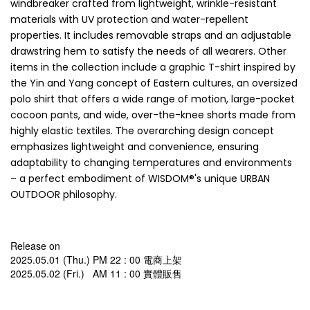
windbreaker crafted from lightweight, wrinkle-resistant
materials with UV protection and water-repellent
properties. It includes removable straps and an adjustable
drawstring hem to satisfy the needs of all wearers. Other
items in the collection include a graphic T-shirt inspired by
the Yin and Yang concept of Eastern cultures, an oversized
polo shirt that offers a wide range of motion, large-pocket
cocoon pants, and wide, over-the-knee shorts made from
highly elastic textiles. The overarching design concept
emphasizes lightweight and convenience, ensuring
adaptability to changing temperatures and environments
– a perfect embodiment of WISDOM®'s unique URBAN
OUTDOOR philosophy.
Release on 
2025.05.01 (Thu.) PM 22 : 00 電商上架
2025.05.02 (Fri.)   AM 11 : 00 實體販售  