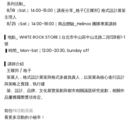
系列活動_
8/18（Sat.）14:00-15:00｜講座分享_格子(王耀邦) 格式設計展策
主理人
8/25（Sat.）14:00-18:00｜商品體驗_Helinox 團隊專業講師
⠀⠀⠀⠀⠀⠀⠀⠀⠀⠀⠀⠀⠀⠀⠀⠀⠀⠀⠀⠀⠀⠀⠀⠀
▍地點_ WHITE ROCK STORE | 台北市中山區中山北路二段128巷1-1
號
▍時間_ Mon-Sat｜12:00-20:30, Sunday off
⠀⠀⠀⠀⠀⠀⠀⠀⠀⠀⠀⠀⠀⠀⠀⠀⠀⠀⠀⠀⠀⠀⠀⠀
▍講師介紹
王耀邦 / 格子
策展人，格式設計展策與格式多媒負責人，以策展為核心進行設計
與策略之實踐，執行建
築、設計、品牌、文化展覽策劃與都市相關議題研究規劃，相關作
品屢獲國際獎項肯定。
前往
FB活動頁面
看更多活動的小秘辛！