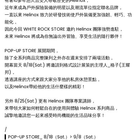
有著10多年悠久且受人尊敬歷史的Helinox，
近年來成為戶外探險裝備的明星以及潮流單位指定聯名品牌，
一直以來 Helinox 致力於研發技術使戶外裝備更加強韌、輕巧、功
能化，
因此今回 WHITE ROCK STORE 邀約 Helinox 團隊強勢進駐，
未來 Helinox 將成為你無論出外冒險、享受生活的隨行夥伴！
POP-UP STORE 展開期間，
除了全系列商品完整陳列之外亦在週末安排了兩場活動，
開幕當天 8/18(Sat.) 將邀請到格式設計展策的主理人_格子(王耀
邦)，
透過講座的方式來跟大家分享他的私房休憩景點，
以及Helinox帶給他的生活什麼樣的精彩！
另外 8/25(Sat.) 更有 Helinox 團隊專業講師，
來帶領大家如何輕鬆自在的使用與體驗 Helinox 系列商品，
誠摯地邀請您一起來感受時尚機能的生活品味分享！
⠀⠀⠀⠀⠀⠀⠀⠀⠀⠀⠀⠀⠀⠀⠀⠀⠀⠀⠀⠀⠀⠀⠀⠀
/
▍POP-UP STORE_ 8/18（Sat.）> 9/8（Sat.）