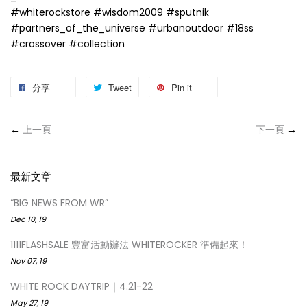
#whiterockstore #wisdom2009 #sputnik
#partners_of_the_universe #urbanoutdoor #18ss
#crossover #collection
分享
Tweet
Pin it
←
上一頁
下一頁
→
最新文章
“BIG NEWS FROM WR”
Dec 10, 19
1111FLASHSALE 豐富活動辦法 WHITEROCKER 準備起來！
Nov 07, 19
WHITE ROCK DAYTRIP｜4.21-22
May 27, 19