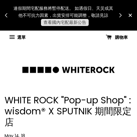
Internatio
連假期間宅配服務將暫停配送。 如遇假日、天災或其
for all 
他不可抗力因素，出貨安排可能調整，敬請見諒
國進
查看國內宅配最新公告
選單
購物車
WHITE ROCK "Pop-up Shop" :
wisdom® X SPUTNIK 期間限定
店
May 14, 18