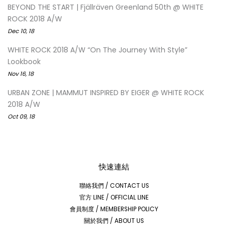
BEYOND THE START | Fjällräven Greenland 50th @ WHITE
ROCK 2018 A/W
Dec 10, 18
WHITE ROCK 2018 A/W “On The Journey With Style”
Lookbook
Nov 16, 18
URBAN ZONE | MAMMUT INSPIRED BY EIGER @ WHITE ROCK
2018 A/W
Oct 09, 18
快速連結
聯絡我們 / CONTACT US
官方 LINE / OFFICIAL LINE
會員制度 / MEMBERSHIP POLICY
關於我們 / ABOUT US