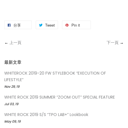
分享
Tweet
Pin it
←
上一頁
下一頁
→
最新文章
WHITEROCK 2019-20 FW STYLEBOOK “EXECUTION OF
LIFESTYLE”
Nov 29, 19
WHITE ROCK 2019 SUMMER “ZOOM OUT” SPECIAL FEATURE
Jul 03, 19
WHITE ROCK 2019 S/S “TPO LAB+” Lookbook
May 09, 19