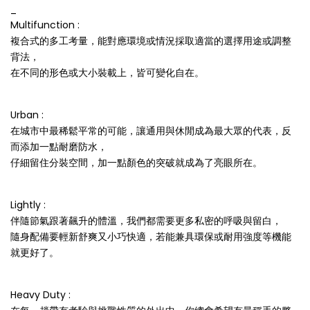
_
Multifunction :
複合式的多工考量，能對應環境或情況採取適當的選擇用途或調整
背法，
在不同的形色或大小裝載上，皆可變化自在。
Urban :
在城市中最稀鬆平常的可能，讓通用與休閒成為最大眾的代表，反
而添加一點耐磨防水，
仔細留住分裝空間，加一點顏色的突破就成為了亮眼所在。
Lightly :
伴隨節氣跟著飆升的體溫，我們都需要更多私密的呼吸與留白，
隨身配備要輕新舒爽又小巧快適，若能兼具環保或耐用強度等機能
就更好了。
Heavy Duty :