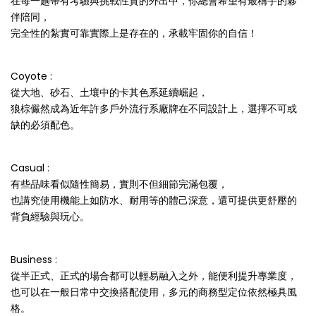
在每一趟帶有考驗與挑戰性質的外出中，你總會希望有最稱手的夥
伴陪同，
完全性的紮實可靠實際上是存在的，承載牢固你的自信！
Coyote :
從大地、砂石、土壤中的卡其色系延續崛起，
狼棕儼然成為近年許多戶外流行系廠牌在不同設計上，選擇不可或
缺的必須配色。
Casual :
有些品味看似隨性簡易，實則不但細節完滿包覆，
也講究使用機能上如防水、耐用等的體己深意，還可提供更舒壓的
背負經驗與玩心。
Business :
從半正式、正式的場合都可以輕易融入之外，能便利提升專業度，
也可以在一般日常中交換搭配使用，多元的商務型定位依然極具風
格。