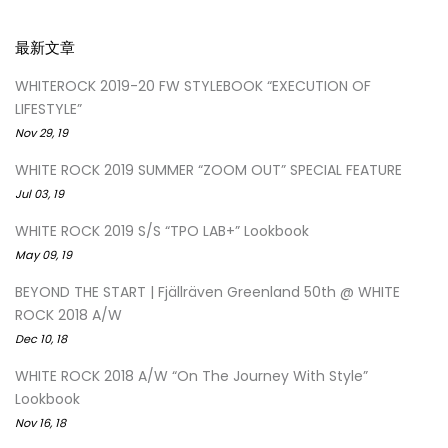
最新文章
WHITEROCK 2019-20 FW STYLEBOOK “EXECUTION OF
LIFESTYLE”
Nov 29, 19
WHITE ROCK 2019 SUMMER “ZOOM OUT” SPECIAL FEATURE
Jul 03, 19
WHITE ROCK 2019 S/S “TPO LAB+” Lookbook
May 09, 19
BEYOND THE START | Fjällräven Greenland 50th @ WHITE
ROCK 2018 A/W
Dec 10, 18
WHITE ROCK 2018 A/W “On The Journey With Style”
Lookbook
Nov 16, 18