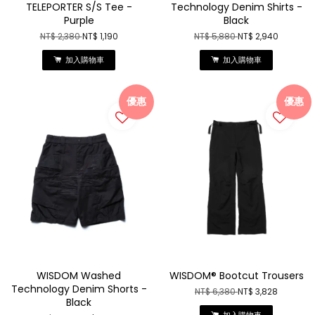
TELEPORTER S/S Tee -
Technology Denim Shirts -
Purple
Black
NT$ 2,380
NT$ 1,190
NT$ 5,880
NT$ 2,940
加入購物車
加入購物車
優惠
優惠
WISDOM Washed
WISDOM® Bootcut Trousers
Technology Denim Shorts -
NT$ 6,380
NT$ 3,828
Black