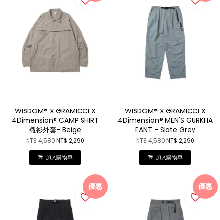
WISDOM® X GRAMICCI X
WISDOM® X GRAMICCI X
4Dimension® CAMP SHIRT
4Dimension® MEN'S GURKHA
襯衫外套- Beige
PANT - Slate Grey
NT$ 4,580
NT$ 2,290
NT$ 4,580
NT$ 2,290
加入購物車
加入購物車
優惠
優惠