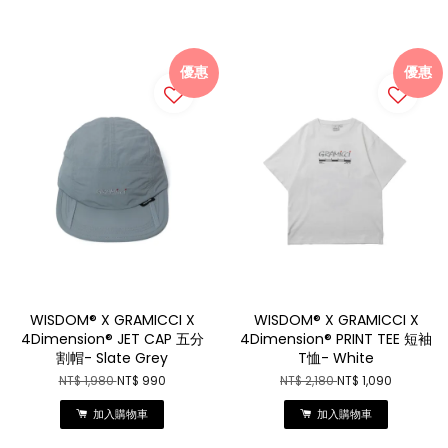
優惠
優惠
WISDOM® X GRAMICCI X
WISDOM® X GRAMICCI X
4Dimension® JET CAP 五分
4Dimension® PRINT TEE 短袖
割帽- Slate Grey
T恤- White
NT$ 1,980
NT$ 990
NT$ 2,180
NT$ 1,090
加入購物車
加入購物車