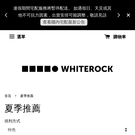
Internatio
連假期間宅配服務將暫停配送。 如遇假日、天災或其
for all 
他不可抗力因素，出貨安排可能調整，敬請見諒
國進
查看國內宅配最新公告
選單
購物車
›
首頁
夏季推薦
夏季推薦
排列方式