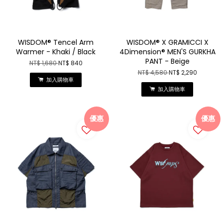
WISDOM® Tencel Arm
WISDOM® X GRAMICCI X
Warmer - Khaki / Black
4Dimension® MEN'S GURKHA
PANT - Beige
NT$ 1,680
NT$ 840
NT$ 4,580
NT$ 2,290
加入購物車
加入購物車
優惠
優惠