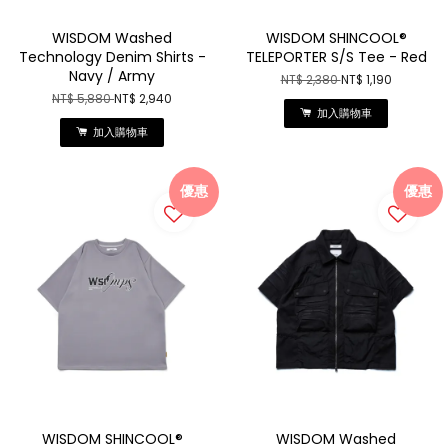
WISDOM Washed
WISDOM SHINCOOL®
Technology Denim Shirts -
TELEPORTER S/S Tee - Red
Navy / Army
NT$ 2,380
NT$ 1,190
NT$ 5,880
NT$ 2,940
加入購物車
加入購物車
優惠
優惠
WISDOM SHINCOOL®
WISDOM Washed