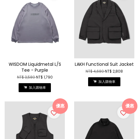
WISDOM Liquidmetal L/S
LAKH Functional Suit Jacket
Tee - Purple
NT$ 4,680
NT$ 2,808
NT$ 3,580
NT$ 1,790
加入購物車
加入購物車
優惠
優惠