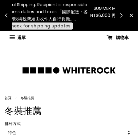
Internatio
連假期間宅配服務將暫停配送。 如遇假日、天災或其
for all 
他不可抗力因素，出貨安排可能調整，敬請見諒
國進
查看國內宅配最新公告
選單
購物車
›
首頁
冬裝推薦
冬裝推薦
排列方式