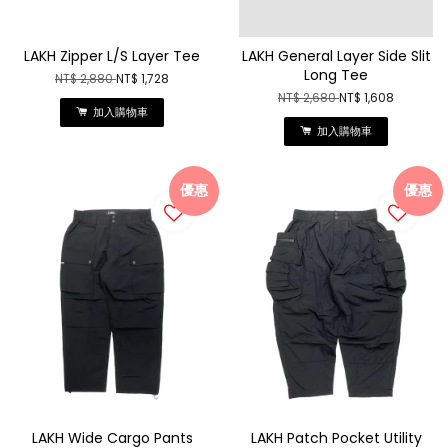
LAKH Zipper L/S Layer Tee
LAKH General Layer Side Slit
Long Tee
NT$ 2,880
NT$ 1,728
NT$ 2,680
NT$ 1,608
加入購物車
加入購物車
優惠
優惠
LAKH Wide Cargo Pants
LAKH Patch Pocket Utility