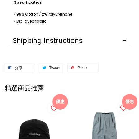
Specification
• 98% Cotton / 2% Polyurethane
• Dip-dyed fabric
Shipping Instructions
分享
Tweet
Pin it
精選商品推薦
優惠
優惠