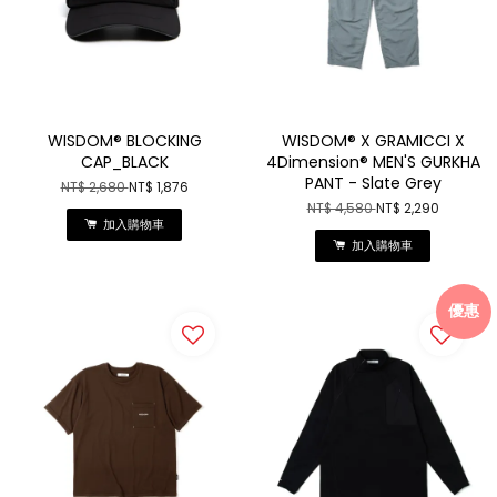
WISDOM® BLOCKING
WISDOM® X GRAMICCI X
CAP_BLACK
4Dimension® MEN'S GURKHA
PANT - Slate Grey
NT$ 2,680
NT$ 1,876
NT$ 4,580
NT$ 2,290
加入購物車
加入購物車
優惠