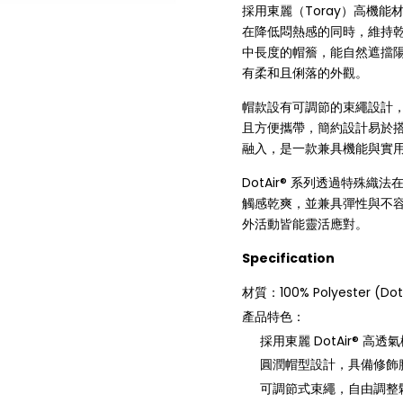
採用東麗（Toray）高機能材
在降低悶熱感的同時，維持
中長度的帽簷，能自然遮擋
有柔和且俐落的外觀。
帽款設有可調節的束繩設計
且方便攜帶，簡約設計易於
融入，是一款兼具機能與實
DotAir® 系列透過特殊
觸感乾爽，並兼具彈性與不
外活動皆能靈活應對。
Specification
材質：100% Polyester (Dot
產品特色：
採用東麗 DotAir® 高
圓潤帽型設計，具備修飾
可調節式束繩，自由調整