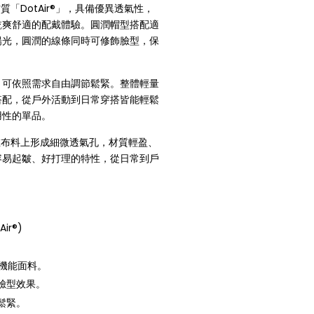
質「DotAir®」，具備優異透氣性，
乾爽舒適的配戴體驗。圓潤帽型搭配適
陽光，圓潤的線條同時可修飾臉型，保
，可依照需求自由調節鬆緊。整體輕量
搭配，從戶外活動到日常穿搭皆能輕鬆
用性的單品。
織法在布料上形成細微透氣孔，材質輕盈、
容易起皺、好打理的特性，從日常到戶
Air®)
透氣機能面料。
臉型效果。
鬆緊。