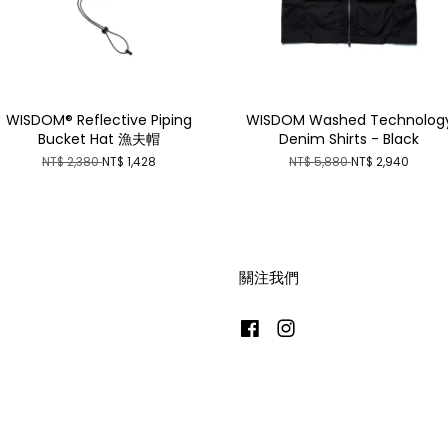
WISDOM® Reflective Piping
WISDOM Washed Technolog
Bucket Hat 漁夫帽
Denim Shirts - Black
NT$ 2,380
NT$ 1,428
NT$ 5,880
NT$ 2,940
關注我們
Facebook
Instagram