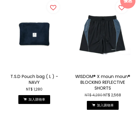
優惠
T.S.D Pouch bag ( L ) -
WISDOM® X moun moun®
NAVY
BLOCKING REFLECTIVE
SHORTS
NT$ 1,280
NT$ 4,280
NT$ 2,568
加入購物車
加入購物車