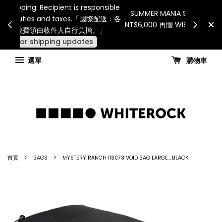
Internatio
連假期間宅配服務將暫停配送。 如遇假日、天災或其
for all 
他不可抗力因素，出貨安排可能調整，敬請見諒
國進
查看國內宅配最新公告
選單
購物車
›
›
首頁
BAGS
MYSTERY RANCH 113073 VOID BAG LARGE_BLACK