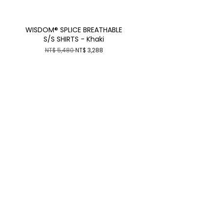
WISDOM® SPLICE BREATHABLE
S/S SHIRTS - Khaki
NT$ 5,480
NT$ 3,288