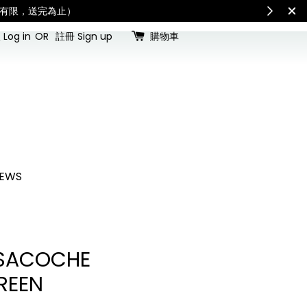
shipping updates
S
Log in
OR
註冊 Sign up
購物車
EWS
 SACOCHE
REEN