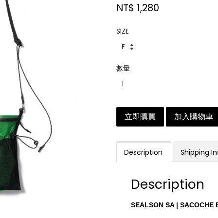
NT$ 1,280
SIZE
數量
立即購買
加入購物車
Description
Shipping In
Description
SEALSON SA | SACOCHE