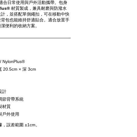
，適合日常使用與戶外活動攜帶。包身
lus®
 材質製成，兼具耐磨與防潑水
設計，並搭配單側繩扣，可在移動中快
後背包也能維持舒適貼合。適合放置手
簡潔便利的收納方案。
 NylonPlus®
 20.5cm × 深 3cm
設計
調節背帶系統
裂材質
與戶外使用
，誤差範圍 ±1cm。