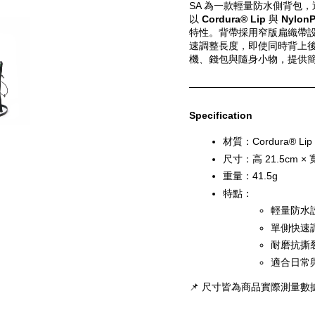
SA 為一款輕量防水側背包
以 
Cordura® Lip
 與 
NylonP
特性。背帶採用窄版扁織帶
速調整長度，即使同時背上
機、錢包與隨身小物，提供
Specification
材質：Cordura® Lip /
尺寸：高 21.5cm × 寬
重量：41.5g
特點：
輕量防水
單側快速
耐磨抗撕
適合日常
📌 尺寸皆為商品實際測量數據