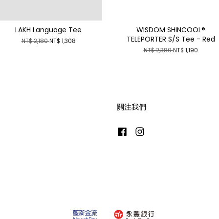
LAKH Language Tee
WISDOM SHINCOOL®
TELEPORTER S/S Tee - Red
NT$ 2,180
NT$ 1,308
NT$ 2,380
NT$ 1,190
關注我們
Facebook
Instagram