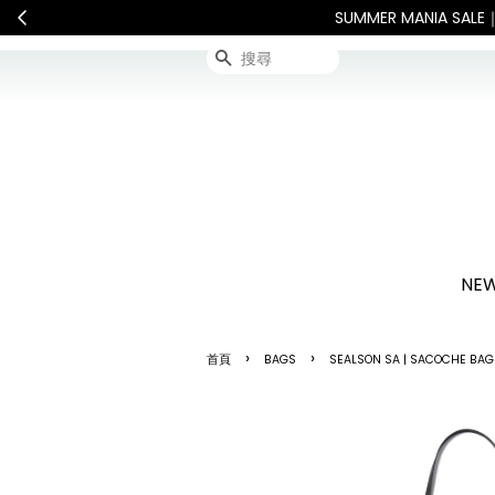
 Shipping: Recipient is responsible for all customs d
搜尋
NEW
›
›
首頁
BAGS
SEALSON SA | SACOCHE BA