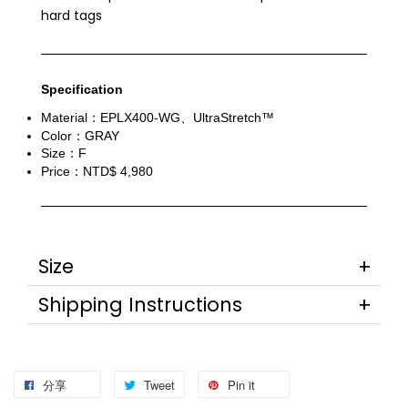
hard tags
Specification
Material：EPLX400-WG、UltraStretch™
Color：GRAY
Size：F
Price：NTD$ 4,980
Size
Shipping Instructions
分享
Tweet
Pin it