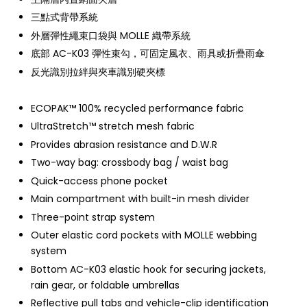
三點式背帶系統
外層彈性繩束口袋與 MOLLE 織帶系統
底部 AC-K03 彈性束勾，可固定風衣、雨具或折疊雨傘
反光識別拉絆與夾車識別硬夾標
ECOPAK™ 100% recycled performance fabric
UltraStretch™ stretch mesh fabric
Provides abrasion resistance and D.W.R
Two-way bag: crossbody bag / waist bag
Quick-access phone pocket
Main compartment with built-in mesh divider
Three-point strap system
Outer elastic cord pockets with MOLLE webbing
system
Bottom AC-K03 elastic hook for securing jackets,
rain gear, or foldable umbrellas
Reflective pull tabs and vehicle-clip identification