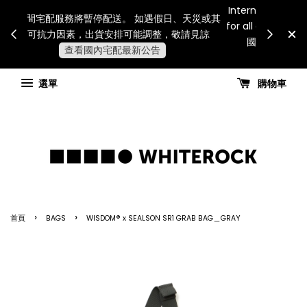
Internatio
連假期間宅配服務將暫停配送。 如遇假日、天災或其
for all 
他不可抗力因素，出貨安排可能調整，敬請見諒
國進
查看國內宅配最新公告
選單
購物車
›
›
首頁
BAGS
WISDOM® x SEALSON SR1 GRAB BAG＿GRAY