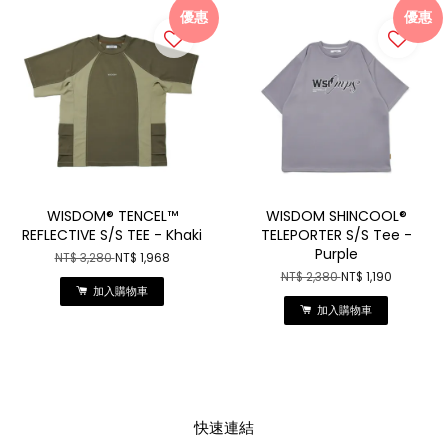
優惠
優惠
WISDOM® TENCEL™
WISDOM SHINCOOL®
REFLECTIVE S/S TEE - Khaki
TELEPORTER S/S Tee -
Purple
NT$ 3,280
NT$ 1,968
NT$ 2,380
NT$ 1,190
加入購物車
加入購物車
快速連結