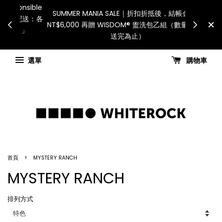
Internationa
連假期間宅配服務將暫停配送。 如遇假日、天災或其
for all cu
他不可抗力因素，出貨安排可能調整，敬請見諒
國進口關
查看國內宅配最新公告
Ch
選單
購物車
›
首頁
MYSTERY RANCH
MYSTERY RANCH
排列方式