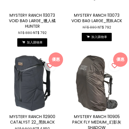
MYSTERY RANCH 113073
MYSTERY RANCH 113073
VOID BAG LARGE_獵人橘
VOID BAG LARGE_黑BLACK
HUNTER
NT$ 880
NT$ 792
NT$ 880
NT$ 792
加入購物車
加入購物車
優惠
優惠
MYSTERY RANCH 112900
MYSTERY RANCH 110905
CATALYST 22_黑BLACK
PACK FLY MEDIUM_幻影灰
SHADOW
NT$ 5,500
NT$ 4,950