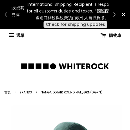
Internatio
連假期間宅配服務將暫停配送。 如遇假日、天災或其
for all 
他不可抗力因素，出貨安排可能調整，敬請見諒
國進
查看國內宅配最新公告
選單
購物車
›
›
首頁
BRANDS
NANGA DOTAIR ROUND HAT_GRN(D.GRN)