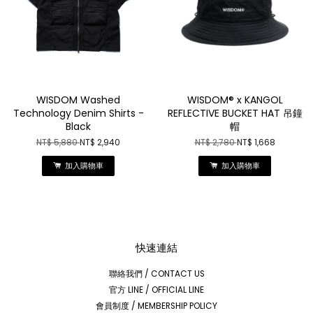
WISDOM Washed
WISDOM® x KANGOL
Technology Denim Shirts -
REFLECTIVE BUCKET HAT 吊鐘
Black
帽
NT$ 5,880
NT$ 2,940
NT$ 2,780
NT$ 1,668
加入購物車
加入購物車
快速連結
聯絡我們 / CONTACT US
官方 LINE / OFFICIAL LINE
會員制度 / MEMBERSHIP POLICY