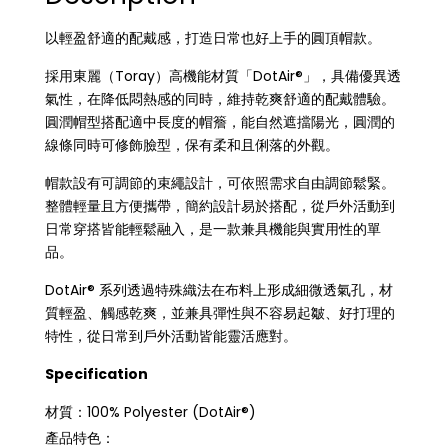
以輕盈舒適的配戴感，打造日常也好上手的圓頂帽款。
採用東麗（Toray）高機能材質「DotAir®」，具備優異透
氣性，在降低悶熱感的同時，維持乾爽舒適的配戴體驗。
圓潤帽型搭配適中長度的帽簷，能自然遮擋陽光，圓潤的
線條同時可修飾臉型，保有柔和且俐落的外觀。
帽款設有可調節的束繩設計，可依照需求自由調節鬆緊。
整體輕量且方便攜帶，簡約設計易於搭配，從戶外活動到
日常穿搭皆能輕鬆融入，是一款兼具機能與實用性的單
品。
DotAir® 系列透過特殊織法在布料上形成細微透氣孔，材
質輕盈、觸感乾爽，並兼具彈性與不容易起皺、好打理的
特性，從日常到戶外活動皆能靈活應對。
Specification
材質：100% Polyester (DotAir®)
產品特色：