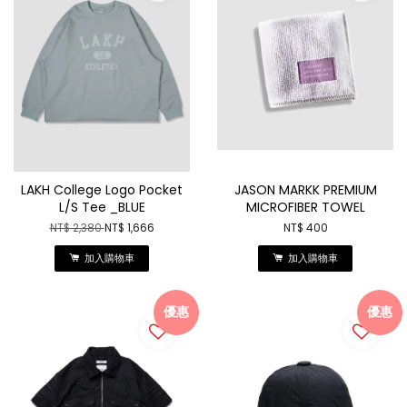
LAKH College Logo Pocket
JASON MARKK PREMIUM
L/S Tee _BLUE
MICROFIBER TOWEL
NT$ 2,380
NT$ 1,666
NT$ 400
加入購物車
加入購物車
優惠
優惠