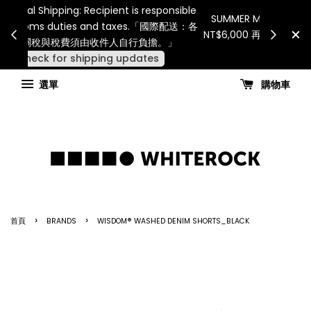
Internatio
連假期間宅配服務將暫停配送。 如遇假日、天災或其
for all 
他不可抗力因素，出貨安排可能調整，敬請見諒
國進
查看國內宅配最新公告
選單
購物車
›
›
首頁
BRANDS
WISDOM® WASHED DENIM SHORTS_BLACK