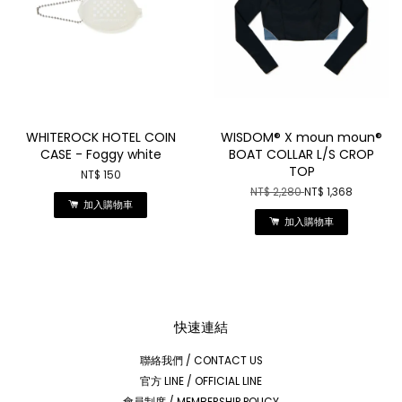
WHITEROCK HOTEL COIN
WISDOM® X moun moun®
CASE - Foggy white
BOAT COLLAR L/S CROP
TOP
NT$ 150
NT$ 2,280
NT$ 1,368
加入購物車
加入購物車
快速連結
聯絡我們 / CONTACT US
官方 LINE / OFFICIAL LINE
會員制度 / MEMBERSHIP POLICY