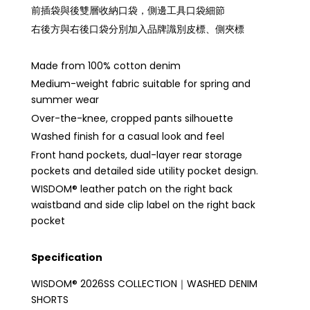
前插袋與後雙層收納口袋，側邊工具口袋細節
右後方與右後口袋分別加入品牌識別皮標、側夾標
Made from 100% cotton denim
Medium-weight fabric suitable for spring and
summer wear
Over-the-knee, cropped pants silhouette
Washed finish for a casual look and feel
Front hand pockets, dual-layer rear storage
pockets and detailed side utility pocket design.
WISDOM® leather patch on the right back
waistband and side clip label on the right back
pocket
Specification
WISDOM® 2026SS COLLECTION｜WASHED DENIM
SHORTS