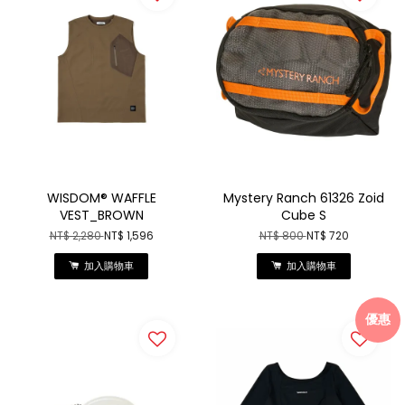
WISDOM® WAFFLE
Mystery Ranch 61326 Zoid
VEST_BROWN
Cube S
NT$ 2,280
NT$ 1,596
NT$ 800
NT$ 720
加入購物車
加入購物車
優惠