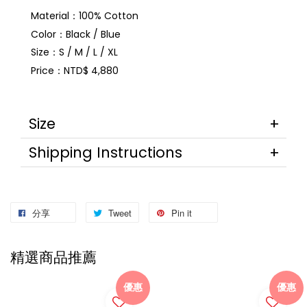
Material：100% Cotton
Color：Black / Blue
Size：S / M / L / XL
Price：NTD$ 4,880
Size
Shipping Instructions
分享
Tweet
Pin it
精選商品推薦
優惠
優惠