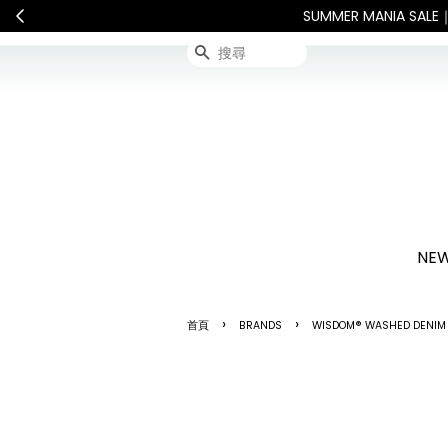
連假期間宅配服務將暫停配送。 如遇假日、
搜尋
NEW
›
›
首頁
BRANDS
WISDOM® WASHED DENIM