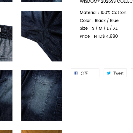
WISDOM® 2026SS COLLE
Material：100% Cotton
Color：Black / Blue
Size：S / M / L / XL
Price：NTD$ 4,880
分享
Tweet