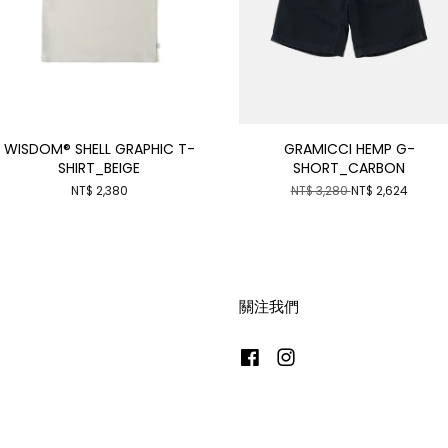
WISDOM® SHELL GRAPHIC T-
GRAMICCI HEMP G-
SHIRT_BEIGE
SHORT_CARBON
NT$ 2,380
NT$ 3,280
NT$ 2,624
關注我們
Facebook
Instagram