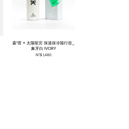
森³君 × 太陽龍宮 保溫保冷隨行壺_
象牙白 IVORY
NT$ 1,480