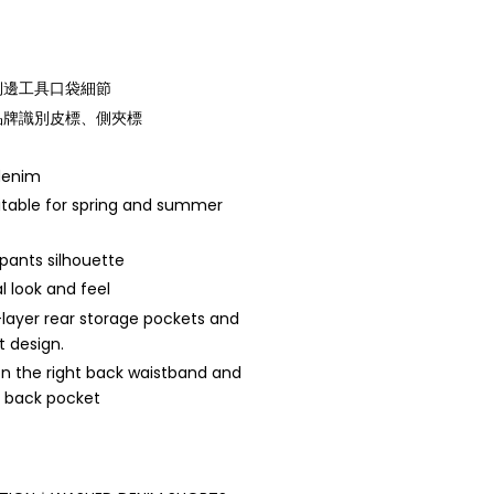
側邊工具口袋細節
品牌識別皮標、側夾標
denim
itable for spring and summer
pants silhouette
l look and feel
-layer rear storage pockets and
t design.
n the right back waistband and
ht back pocket