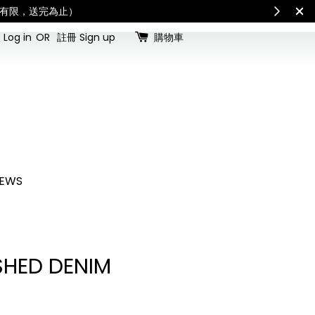
最新公告
International S
Log in
OR
註冊 Sign up
購物車
EWS
HED DENIM