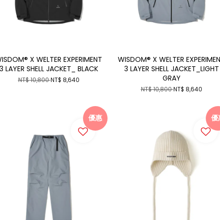
ISDOM® X WELTER EXPERIMENT
WISDOM® X WELTER EXPERIME
3 LAYER SHELL JACKET_ BLACK
3 LAYER SHELL JACKET_LIGHT
GRAY
NT$ 10,800
NT$ 8,640
NT$ 10,800
NT$ 8,640
優惠
優