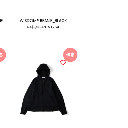
IE
WISDOM® BEANIE_BLACK
NT$ 1,580
NT$ 1,264
惠
優惠