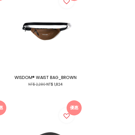
WISDOM® WAIST BAG_BROWN
NT$ 2,280
NT$ 1,824
惠
優惠