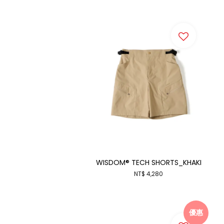
WISDOM® TECH SHORTS_KHAKI
NT$ 4,280
優惠