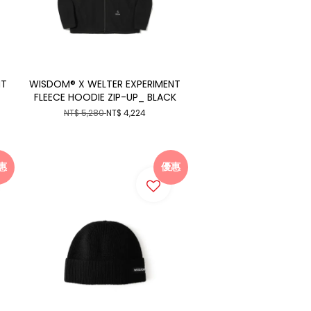
NT
WISDOM® X WELTER EXPERIMENT
FLEECE HOODIE ZIP-UP_ BLACK
NT$ 5,280
NT$ 4,224
惠
優惠