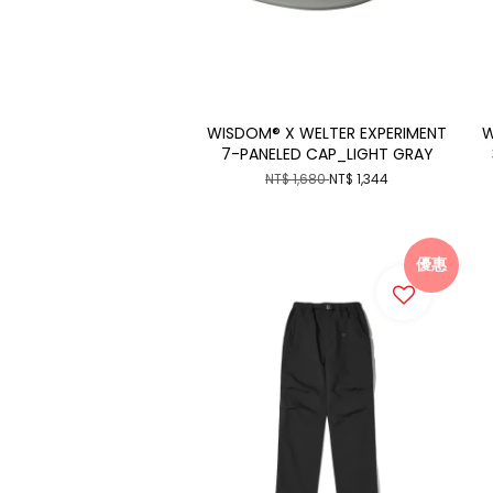
WISDOM® X WELTER EXPERIMENT
W
7-PANELED CAP_LIGHT GRAY
NT$ 1,680
NT$ 1,344
優惠