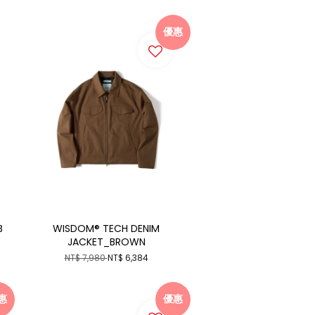
優惠
B
WISDOM® TECH DENIM
JACKET_BROWN
NT$ 7,980
NT$ 6,384
惠
優惠