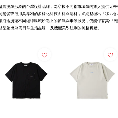
堅實洗鍊形象的台灣設計品牌，為穿梭不同都市城鎮的旅人提供近未
發或選用具專利的多樣化科技面料與副料，歸納整理出「移 / 地 / 輕
漫遊不同經緯區域所遇上的節氣與季候狀況，仍能保有其:「輕 機能 便旅型 
服裝型塑出兼備日常生活品味，及機能美學法則的風格實踐。