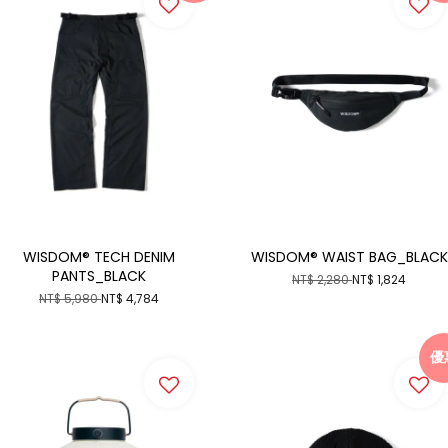
WISDOM® TECH DENIM
WISDOM® WAIST BAG_BLACK
PANTS_BLACK
NT$ 2,280
NT$ 1,824
NT$ 5,980
NT$ 4,784
優