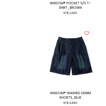
WISDOM® POCKET S/S T-
SHIRT_BROWN
NT$ 2,680
WISDOM® WASHED DENIM
SHORTS_BLUE
NT$ 4,880