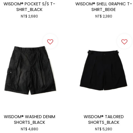
WISDOM® POCKET S/S T-
WISDOM® SHELL GRAPHIC T-
SHIRT_BLACK
SHIRT_BEIGE
NT$ 2,680
NT$ 2,380
WISDOM® WASHED DENIM
WISDOM® TAILORED
SHORTS_BLACK
SHORTS_BLACK
NT$ 4,880
NT$ 5,280