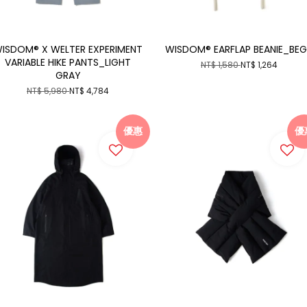
ISDOM® X WELTER EXPERIMENT
WISDOM® EARFLAP BEANIE_BEG
VARIABLE HIKE PANTS_LIGHT
NT$ 1,580
NT$ 1,264
GRAY
NT$ 5,980
NT$ 4,784
優惠
優