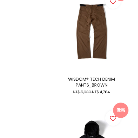
WISDOM® TECH DENIM
PANTS_BROWN
NT$ 5,980
NT$ 4,784
優惠