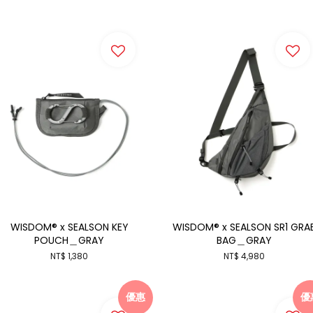
WISDOM® x SEALSON KEY
WISDOM® x SEALSON SR1 GRA
POUCH＿GRAY
BAG＿GRAY
NT$ 1,380
NT$ 4,980
優惠
優