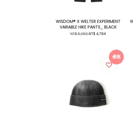
WISDOM® X WELTER EXPERIMENT
W
VARIABLE HIKE PANTS_ BLACK
NT$ 5,980
NT$ 4,784
優惠