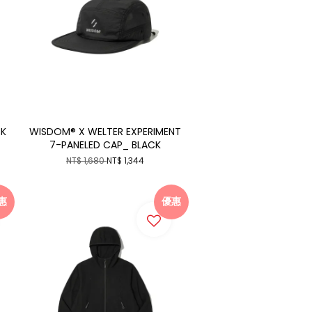
CK
WISDOM® X WELTER EXPERIMENT
7-PANELED CAP_ BLACK
NT$ 1,680
NT$ 1,344
惠
優惠