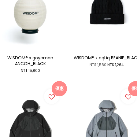
WISDOM® x goyemon
WISDOM® x oqLiq BEANIE_BLA
ANCOH_BLACK
NT$ 1,580
NT$ 1,264
NT$ 15,800
優惠
優