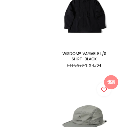
WISDOM® VARIABLE L/S
SHIRT_BLACK
NT$ 5,880
NT$ 4,704
優惠