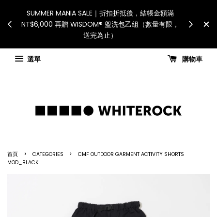
International Shipping: Recipient is responsible
假日、天災或其
S
for all customs duties and taxes.「國際配送：各
，敬請見諒
NT
國進口關稅與稅費須由收件人自行負擔。」
Check for shipping updates
選單
購物車
›
›
首頁
CATEGORIES
CMF OUTDOOR GARMENT ACTIVITY SHORTS
MOD_BLACK