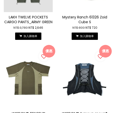
LAKH TWELVE POCKETS
Mystery Ranch 61326 Zoid
CARGO PANTS_ARMY GREEN
Cube S
NT$ 3,780
NT$ 2,646
NT$ 800
NT$ 720
加入購物車
加入購物車
優惠
優惠