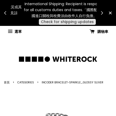
Internatio
連假期間宅配服務將暫停配送。 如遇假日、天災或其
for all 
他不可抗力因素，出貨安排可能調整，敬請見諒
國進
查看國內宅配最新公告
選單
購物車
›
›
首頁
CATEGORIES
INCODER BRACELET-SPARKLE_GLOSSY SLIVER