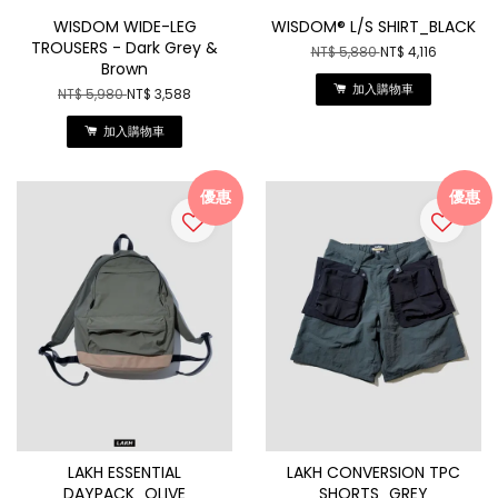
WISDOM WIDE-LEG
WISDOM® L/S SHIRT_BLACK
TROUSERS - Dark Grey &
NT$ 5,880
NT$ 4,116
Brown
加入購物車
NT$ 5,980
NT$ 3,588
加入購物車
優惠
優惠
LAKH ESSENTIAL
LAKH CONVERSION TPC
DAYPACK_OLIVE
SHORTS_GREY