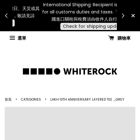
Internatio
連假期間宅配服務將暫停配送。 如遇假日、天災或其
for all 
他不可抗力因素，出貨安排可能調整，敬請見諒
國進
查看國內宅配最新公告
選單
購物車
›
›
首頁
CATEGORIES
LAKH 10TH ANNIVERSARY LAYERED TEE _GREY