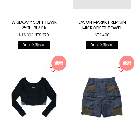
WISDOM® SOFT FLASK
JASON MARKK PREMIUM
250L_BLACK
MICROFIBER TOWEL
NT$ 399
NT$ 279
NT$ 400
加入購物車
加入購物車
優惠
優惠