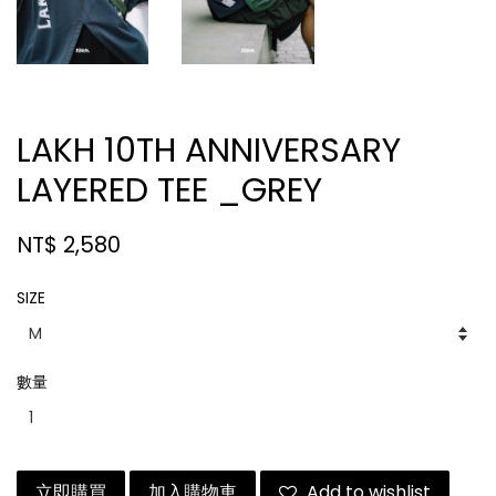
LAKH 10TH ANNIVERSARY
LAYERED TEE _GREY
NT$ 2,580
SIZE
數量
立即購買
加入購物車
Add to wishlist