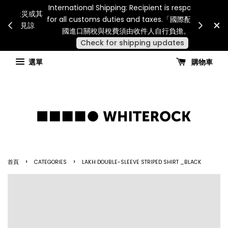
Internatio
連假期間宅配服務將暫停配送。 如遇假日、天災或其
for all 
他不可抗力因素，出貨安排可能調整，敬請見諒
國進
查看國內宅配最新公告
選單
購物車
›
›
首頁
CATEGORIES
LAKH DOUBLE-SLEEVE STRIPED SHIRT _BLACK