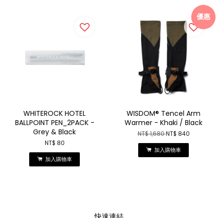
優惠
WHITEROCK HOTEL
WISDOM® Tencel Arm
BALLPOINT PEN_2PACK -
Warmer - Khaki / Black
Grey & Black
NT$ 1,680
NT$ 840
NT$ 80
加入購物車
加入購物車
快速連結