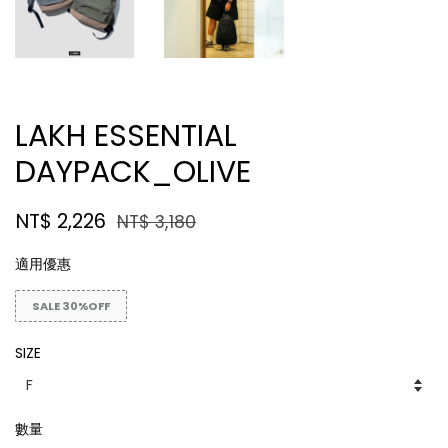
LAKH ESSENTIAL
DAYPACK_OLIVE
NT$ 2,226
NT$ 3,180
適用優惠
SALE 30%OFF
SIZE
數量