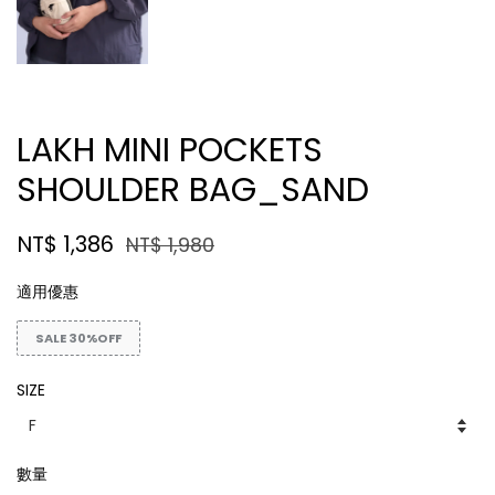
LAKH MINI POCKETS
SHOULDER BAG_SAND
NT$ 1,386
NT$ 1,980
適用優惠
SALE 30%OFF
SIZE
數量