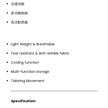
涼感功能
多功能收納
高活動剪裁
Light Weight & Breathable
Tear resistant & Anti-wrinkle fabric
Cooling function
Multi-function storage
Tailoring Movement
Specification