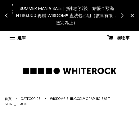
International 
連假期間宅配服務將暫停配送。 如遇假日、天災或其
for all cust
他不可抗力因素，出貨安排可能調整，敬請見諒
國進口關稅
查看國內宅配最新公告
Chec
選單
購物車
›
›
首頁
CATEGORIES
WISDOM® SHINCOOL® GRAPHIC S/S T-
SHIRT_BLACK