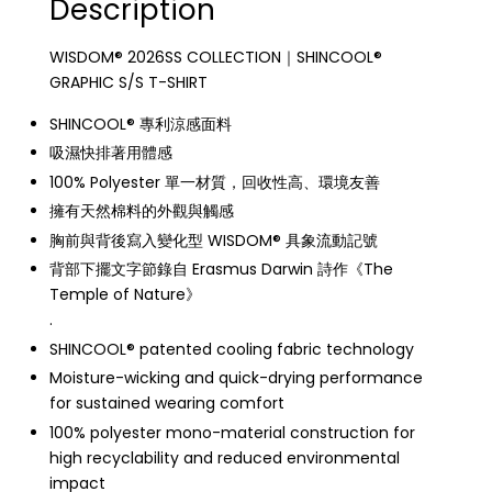
Description
WISDOM® 2026SS COLLECTION｜SHINCOOL®
GRAPHIC S/S T-SHIRT
SHINCOOL® 專利涼感面料
吸濕快排著用體感
100% Polyester 單一材質，回收性高、環境友善
擁有天然棉料的外觀與觸感
胸前與背後寫入變化型 WISDOM® 具象流動記號
背部下擺文字節錄自 Erasmus Darwin 詩作《The
Temple of Nature》
.
SHINCOOL® patented cooling fabric technology
Moisture-wicking and quick-drying performance
for sustained wearing comfort
100% polyester mono-material construction for
high recyclability and reduced environmental
impact