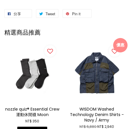
分享
Tweet
Pin it
精選商品推薦
優惠
nozzle quiz® Essential Crew
WISDOM Washed
運動休閒襪 Moon
Technology Denim Shirts -
Navy / Army
NT$ 350
NT$ 5,880
NT$ 2,940