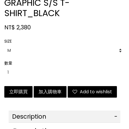
GRAPHIC S/S T-
SHIRT_BLACK
NT$ 2,380
SIZE
數量
立即購買
加入購物車
Add to wishlist
Description