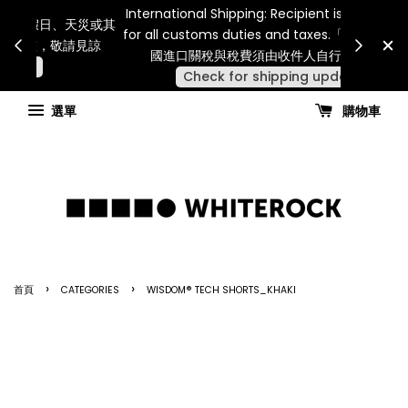
Internatio
連假期間宅配服務將暫停配送。 如遇假日、天災或其
for all 
他不可抗力因素，出貨安排可能調整，敬請見諒
國進
查看國內宅配最新公告
選單
購物車
›
›
首頁
CATEGORIES
WISDOM® TECH SHORTS_KHAKI