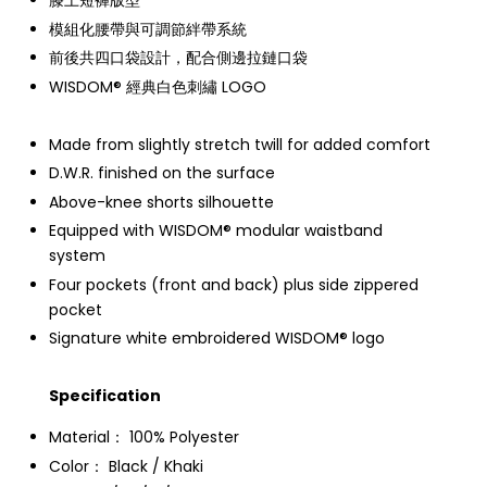
膝上短褲版型
模組化腰帶與可調節絆帶系統
前後共四口袋設計，配合側邊拉鏈口袋
WISDOM® 經典白色刺繡 LOGO
Made from slightly stretch twill for added comfort
D.W.R. finished on the surface
Above-knee shorts silhouette
Equipped with WISDOM® modular waistband
system
Four pockets (front and back) plus side zippered
pocket
Signature white embroidered WISDOM® logo
Specification
Material： 100% Polyester
Color： Black / Khaki