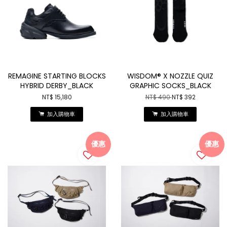
REMAGINE STARTING BLOCKS
WISDOM® X NOZZLE QUIZ
HYBRID DERBY_BLACK
GRAPHIC SOCKS_BLACK
NT$ 15,180
NT$ 490
NT$ 392
加入購物車
加入購物車
優惠
優惠