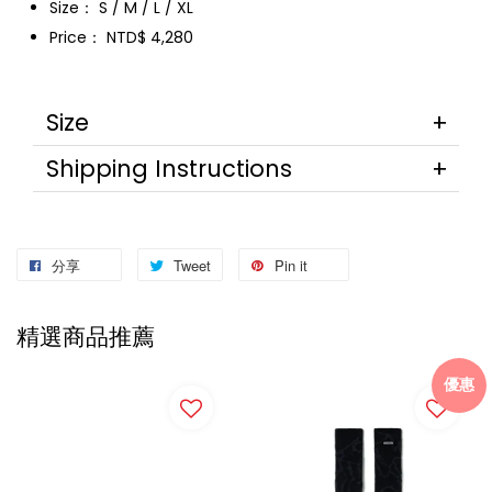
Size： S / M / L / XL
Price： NTD$ 4,280
Size
Shipping Instructions
分享
Tweet
Pin it
精選商品推薦
優惠