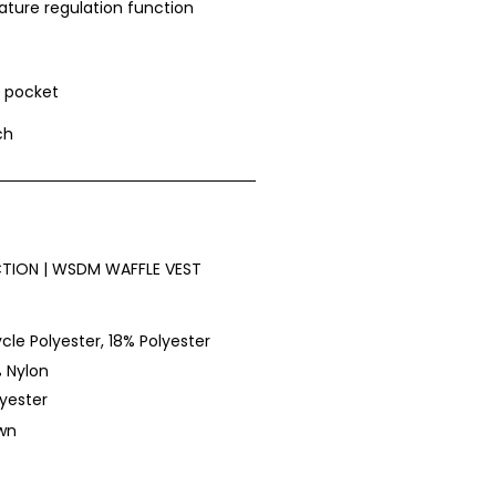
ature regulation function
r pocket
ch
TION | WSDM WAFFLE VEST
cle Polyester, 18% Polyester
% Nylon
lyester
own