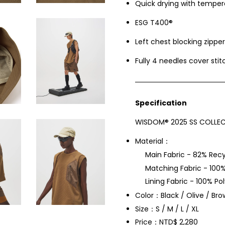
Quick drying with temper
ESG T400®
Left chest blocking zippe
Fully 4 needles cover stit
Specification
WISDOM® 2025 SS COLLEC
Material：
Main Fabric - 82% Recy
Matching Fabric - 100
Lining Fabric - 100% Po
Color：Black / Olive / Br
Size：S / M / L / XL
Price：NTD$ 2,280