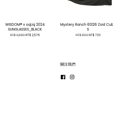
WISDOM® x oqLiq 2024
Mystery Ranch 61326 Zoid Cu
SUNGLASSES_BLACK
S
NT$ 3,680
NT$ 2,576
NT$ 800
NT$ 720
關注我們
Facebook
Instagram