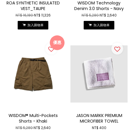
ROA SYNTHETIC INSULATED
WISDOM Technology
VEST_TAUPE
Denim 3.0 Shorts - Navy
NT$ 16,180
NT$ 11,326
NT$ 5,280
NT$ 2,640
加入購物車
加入購物車
優惠
WISDOM® Multi-Pockets
JASON MARKK PREMIUM
Shorts - Khaki
MICROFIBER TOWEL
NT$ 5,280
NT$ 2,640
NT$ 400