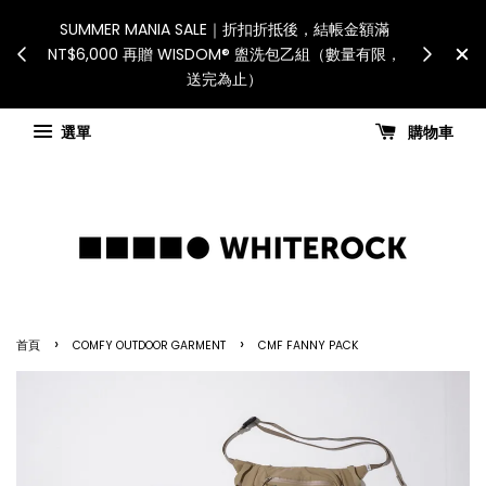
International Shipping: Recipient 
將暫停配送。 如遇假日、天災或其
for all customs duties and t
，出貨安排可能調整，敬請見諒
國進口關稅與稅費須由收件人自
看國內宅配最新公告
Check for shipping up
選單
購物車
›
›
首頁
COMFY OUTDOOR GARMENT
CMF FANNY PACK