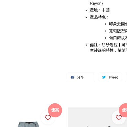
Rayon)
產地：中國
產品特色：
印象派圖
寬鬆版型
領口羅紋
備註：紡紗過程中可
生紗線的特性，敬請
分享
Tweet
優惠
優