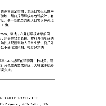
口也保留充足空間，無論日常生活或戶
著體驗。
領口採用羅紋布包邊設計，有
穿度。是一款能自然融入日常與戶外場
T 恤。
 Yarn」製成，在兼顧環境永續的同
感，穿著輕鬆無負擔。布料具備剛好的
，隨性搭配輕鬆融入日常生活。
從戶外
款不受場景限制、輕鬆好穿的 
回收標準 GRS 認可的環保再生棉材質。運
進行分色並再製成紗線，大幅減少紡紗
環境負擔。
D FIELD TO CITY TEE
0% Polyester、47% Cotton、3% 