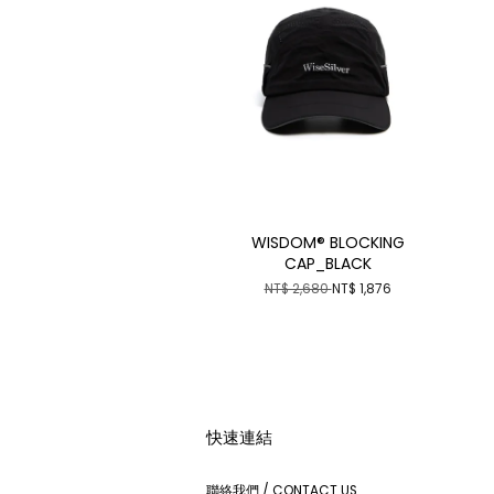
WISDOM® BLOCKING
CAP_BLACK
NT$ 2,680
NT$ 1,876
快速連結
聯絡我們 / CONTACT US