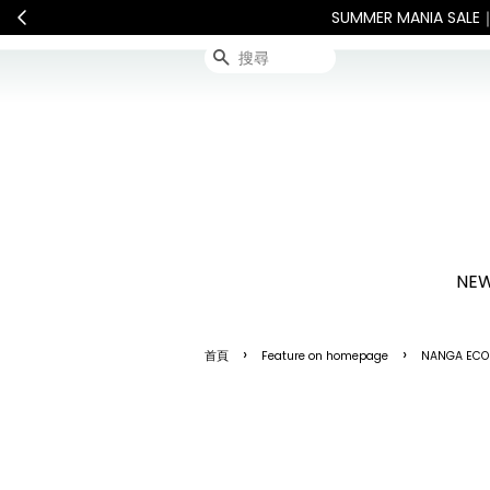
服務將暫停配送。 如遇假日、天災或其他不可抗力因素，出貨安排可能
搜尋
NEW
›
›
首頁
Feature on homepage
NANGA ECO 