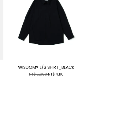
WISDOM® L/S SHIRT_BLACK
NT$ 5,880
NT$ 4,116