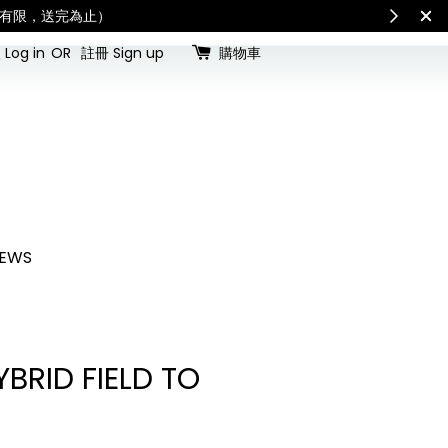
International Shipping: Recipient is respons
Log in
OR
註冊 Sign up
購物車
EWS
BRID FIELD TO