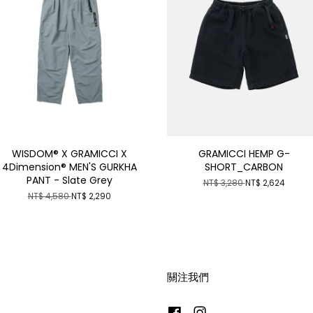
WISDOM® X GRAMICCI X
GRAMICCI HEMP G-
4Dimension® MEN'S GURKHA
SHORT_CARBON
PANT - Slate Grey
NT$ 3,280
NT$ 2,624
NT$ 4,580
NT$ 2,290
關注我們
Facebook
Instagram