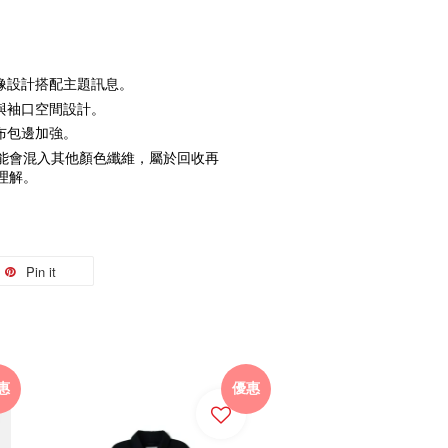
像設計搭配主題訊息。
與袖口空間設計。
布包邊加強。
能會混入其他顏色纖維，屬於回收再
理解。
Pin it
惠
優惠