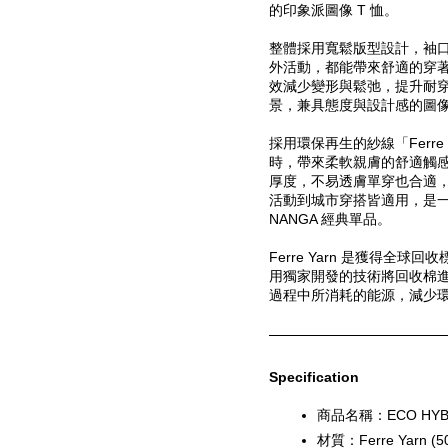
的印象派圖像 T 恤。
整體採用寬鬆版型設計，袖
外活動，都能帶來舒適的穿
效減少變形與鬆弛，提升耐
景，兼具態度與設計感的圖像 
採用環保再生的紗線「Ferre
時，帶來柔軟親膚的舒適觸
厚度，不易透膚單穿也合適
活動到城市穿搭皆適用，是一
NANGA 經典單品。
Ferre Yarn 是獲得全球
用獨家開發的技術將回收棉
過程中所消耗的能源，減少
Specification
商品名稱：ECO HYBRI
材質：Ferre Yarn (5