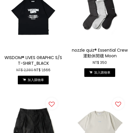
nozzle quiz® Essential Crew
運動休閒襪 Moon
WISDOM® LIVES GRAPHIC S/S
T-SHIRT_BLACK
NT$ 350
NT$ 2,380
NT$ 1,666
加入購物車
加入購物車