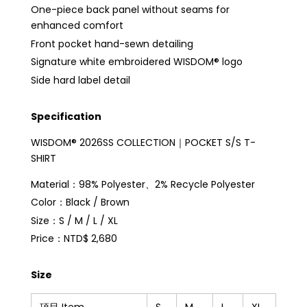
One-piece back panel without seams for
enhanced comfort
Front pocket hand-sewn detailing
Signature white embroidered WISDOM® logo
Side hard label detail
Specification
WISDOM® 2026SS COLLECTION｜POCKET S/S T-
SHIRT
Material：98% Polyester、2% Recycle Polyester
Color：Black / Brown
Size：S / M / L / XL
Price：NTD$ 2,680
Size