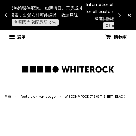
Internatio
連假期間宅配服務將暫停配送。 如遇假日、天災或其
for all 
他不可抗力因素，出貨安排可能調整，敬請見諒
國進
查看國內宅配最新公告
選單
購物車
›
›
首頁
Feature on homepage
WISDOM® POCKET S/S T-SHIRT_BLACK