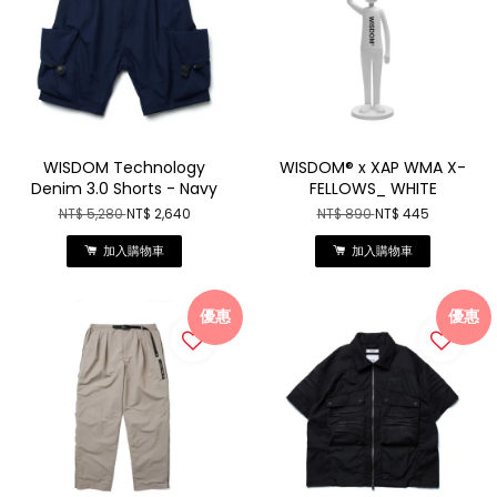
WISDOM Technology
WISDOM® x XAP WMA X-
Denim 3.0 Shorts - Navy
FELLOWS_ WHITE
NT$ 5,280
NT$ 2,640
NT$ 890
NT$ 445
加入購物車
加入購物車
優惠
優惠