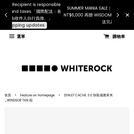
Internatio
連假期間宅配服務將暫停配送。 如遇假日、天災或其
for all 
他不可抗力因素，出貨安排可能調整，敬請見諒
國進
查看國內宅配最新公告
選單
購物車
›
›
首頁
Feature on homepage
ZENLET CACHE 3.0 快取感應革夾
_WINDSOR TAN 棕