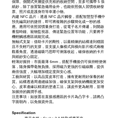
保障。側開式夾層提供充裕的收納空間，至多可攜帶 5 張
紙鈔，除了放置緊急備用金外，也能依照個人習慣收納發
票、照片或是護身符等幸運小物。
內建 NFC 晶片：透過 NFC 晶片觸發，搭配智慧型手機中
預先編寫好的捷徑，即可將複雜的步驟簡化成一秒的感
應。應用可依照習慣量身打造，從電子名片傳遞，到開啟
番茄時鐘、寵物監視器、傳送緊急位置等功能，只要將手
機輕觸感應區就能完成。
無軸式支架：借助卡片的剛性，以最精煉的結構達到穩固
且不失輕巧的支撐，並支援人像模式與橫向影片模式兩種
觀看角度。透過磁吸巧思即可俐落收起，確保收納的卡片
與紙鈔安心固定。
輕薄好握持：市面最薄 6mm，搭配手機後仍可保持輕便俐
落，隨身攜帶毫無負擔。採用磁力更強的引磁線圈，提供
兩倍強度，大幅增加穩定度與安心感。
工藝與材質：以高品質皮革打造，擁有更耐用好保養的材
質。結構透過周邊縫線加強，確保支架與收納機能更加安
心。皮革邊緣以精湛的塗邊工法，讓皮件更為耐用，並增
加握持的圓潤手感。
注意事項：如放置在直接感應區的卡片為凸字卡，請將凸
字面朝內，以免個資外流。
Specification