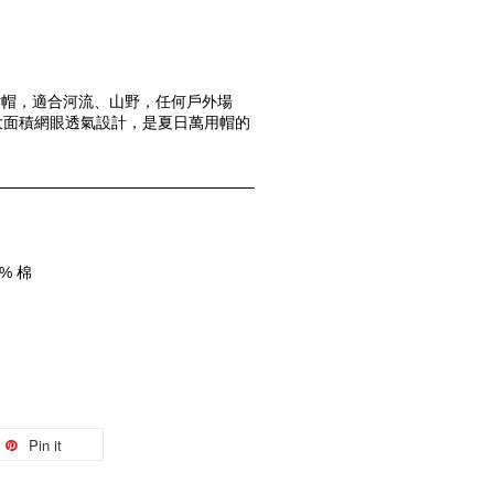
量六片帽，適合河流、山野，任何戶外場
大面積網眼透氣設計，是夏日萬用帽的
6% 棉
Pin it