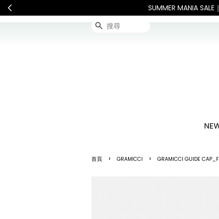
International Shipping: Recipie
搜尋
NEW
›
›
首頁
GRAMICCI
GRAMICCI GUIDE CAP_F