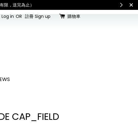
際配送：各國進口關稅與稅費須由收件人自行負擔。」
Check for shipping updates
Log in
OR
註冊 Sign up
購物車
EWS
DE CAP_FIELD