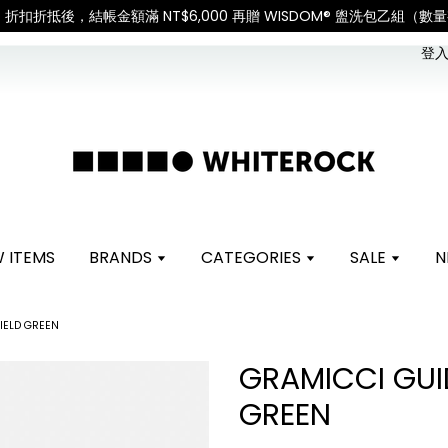
nt is responsible for all customs duties and taxes.「國
登入 
 ITEMS
BRANDS
CATEGORIES
SALE
N
IELD GREEN
GRAMICCI GUI
GREEN