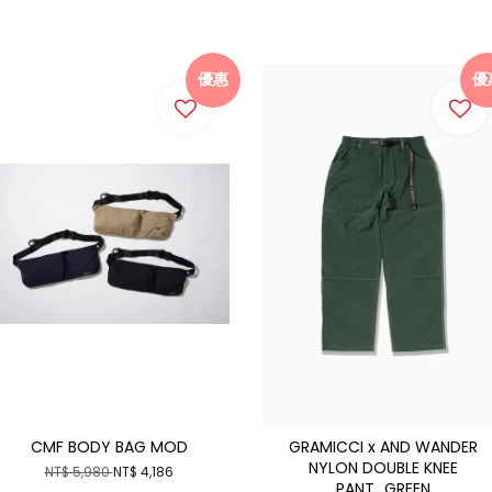
優惠
優
CMF BODY BAG MOD
GRAMICCI x AND WANDER
NYLON DOUBLE KNEE
NT$ 5,980
NT$ 4,186
PANT_GREEN