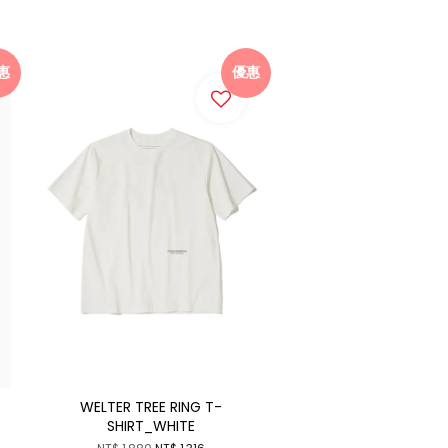
惠
優惠
WELTER TREE RING T-
SHIRT_WHITE