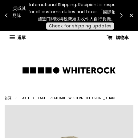
Internatio
連假期間宅配服務將暫停配送。 如遇假日、天災或其
for all 
他不可抗力因素，出貨安排可能調整，敬請見諒
國進
查看國內宅配最新公告
選單
購物車
›
›
首頁
LAKH
LAKH BREATHABLE WESTERN FIELD SHIRT_KHAKI