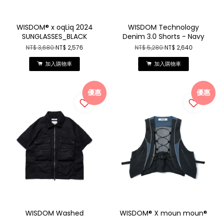
WISDOM® x oqLiq 2024
WISDOM Technology
SUNGLASSES_BLACK
Denim 3.0 Shorts - Navy
NT$ 3,680
NT$ 2,576
NT$ 5,280
NT$ 2,640
加入購物車
加入購物車
優惠
優惠
WISDOM Washed
WISDOM® X moun moun®