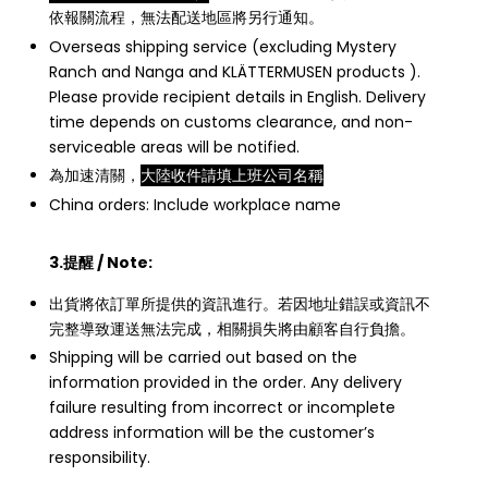
依報關流程，無法配送地區將另行通知。
Overseas shipping service (excluding Mystery
Ranch and Nanga and KLÄTTERMUSEN products ).
Please provide recipient details in English. Delivery
time depends on customs clearance, and non-
serviceable areas will be notified.
為加速清關，
大陸收件請填上班公司名稱
China orders: Include workplace name
3.提醒 / Note:
出貨將依訂單所提供的資訊進行。若因地址錯誤或資訊不
完整導致運送無法完成，相關損失將由顧客自行負擔。
Shipping will be carried out based on the
information provided in the order. Any delivery
failure resulting from incorrect or incomplete
address information will be the customer’s
responsibility.