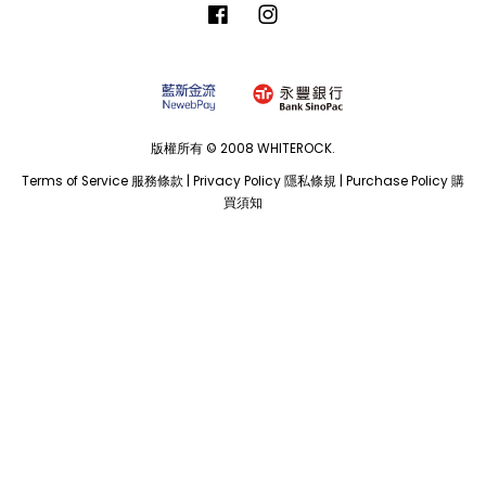
Facebook
Instagram
版權所有 © 2008 WHITEROCK.
Terms of Service 服務條款
|
Privacy Policy 隱私條規
|
Purchase Policy 購
買須知