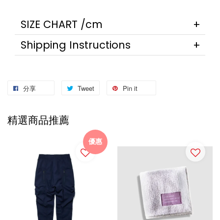
SIZE CHART /cm
Shipping Instructions
分享
Tweet
Pin it
精選商品推薦
優惠