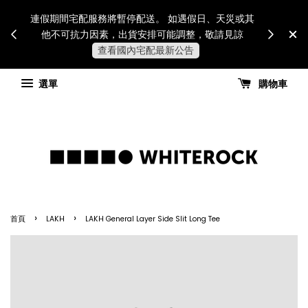
Internatio
連假期間宅配服務將暫停配送。 如遇假日、天災或其
for all 
他不可抗力因素，出貨安排可能調整，敬請見諒
國進
查看國內宅配最新公告
選單
購物車
›
›
首頁
LAKH
LAKH General Layer Side Slit Long Tee