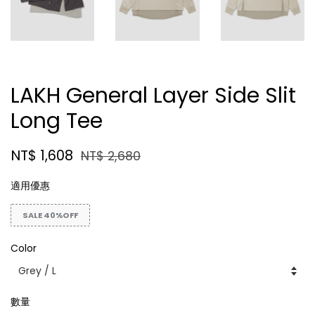
LAKH General Layer Side Slit
Long Tee
NT$ 1,608
NT$ 2,680
適用優惠
SALE 40%OFF
Color
數量