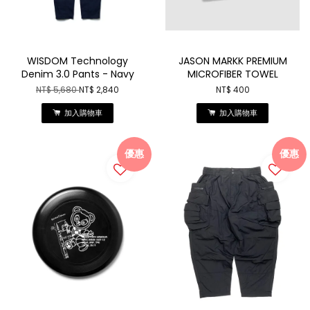
WISDOM Technology
JASON MARKK PREMIUM
Denim 3.0 Pants - Navy
MICROFIBER TOWEL
NT$ 5,680
NT$ 2,840
NT$ 400
加入購物車
加入購物車
優惠
優惠