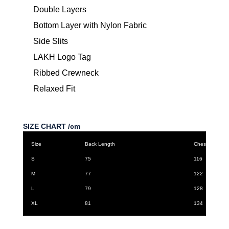
Double Layers
Bottom Layer with Nylon Fabric
Side Slits
LAKH Logo Tag
Ribbed Crewneck
Relaxed Fit
SIZE CHART /cm
Size
Back Length
Chest
S
75
116
M
77
122
L
79
128
XL
81
134