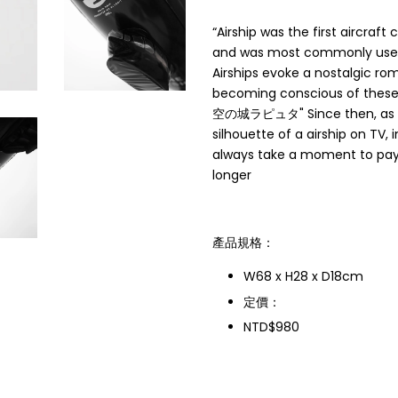
“Airship was the first aircraft
and was most commonly used
Airships evoke a nostalgic ro
becoming conscious of these 
空の城ラピュタ" Since then, as I'
silhouette of a airship on TV, 
always take a moment to pay e
longer
產品規格：
W68 x H28 x D18cm
定價：
NTD$980