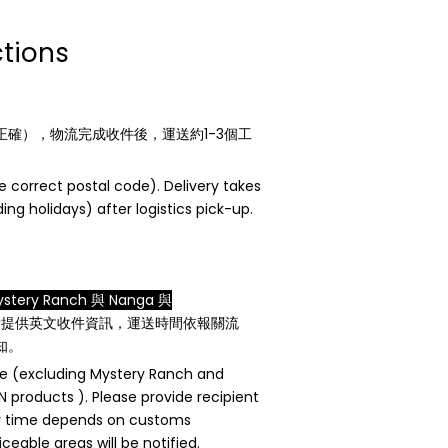
ctions
確），物流完成收件後，運送約1-3個工
。
e correct postal code). Delivery takes
ing holidays) after logistics pick-up.
tery Ranch 與 Nanga 與
請提供英文收件資訊，運送時間依報關流
知。
ce (excluding Mystery Ranch and
products ). Please provide recipient
very time depends on customs
eable areas will be notified.