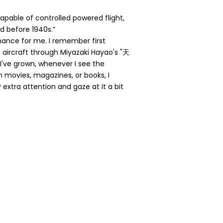
 capable of controlled powered flight,
 before 1940s.”
mance for me. I remember first
aircraft through Miyazaki Hayao's "天
ve grown, whenever I see the
in movies, magazines, or books, I
xtra attention and gaze at it a bit