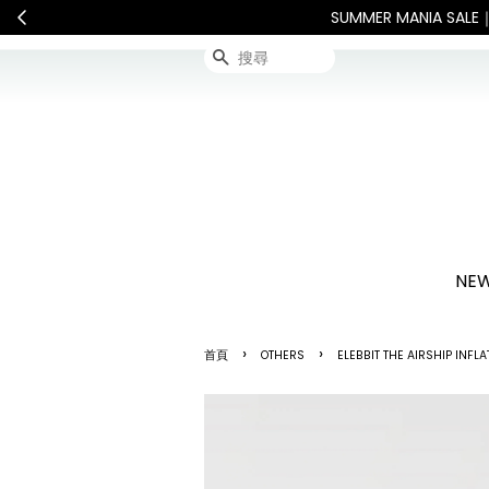
配送。 如遇假日、天災或其他不可抗力因素，出貨安排可能調整，敬請
搜尋
NEW
›
›
首頁
OTHERS
ELEBBIT THE AIRSHIP 