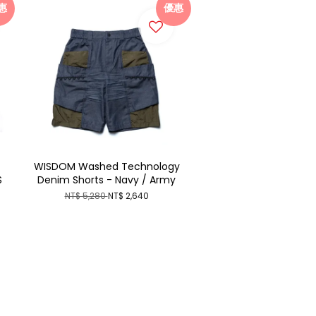
惠
優惠
WISDOM Washed Technology
S
Denim Shorts - Navy / Army
NT$ 5,280
NT$ 2,640