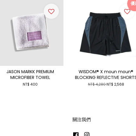
優
JASON MARKK PREMIUM
WISDOM® X moun moun®
MICROFIBER TOWEL
BLOCKING REFLECTIVE SHORT
NT$ 400
NT$ 4,280
NT$ 2,568
關注我們
Facebook
Instagram