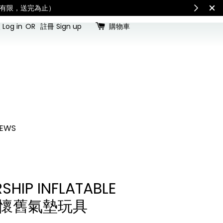
International Shipping: Recipient is responsible for
Log in
OR
註冊 Sign up
購物車
EWS
RSHIP INFLATABLE
型懷舊氣墊玩具