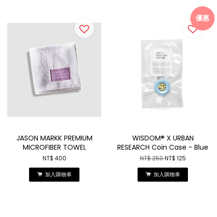
優惠
JASON MARKK PREMIUM
WISDOM® X URBAN
MICROFIBER TOWEL
RESEARCH Coin Case - Blue
NT$ 400
NT$ 250
NT$ 125
加入購物車
加入購物車