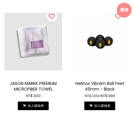
優惠
JASON MARKK PREMIUM
Helinox Vibram Ball Feet
MICROFIBER TOWEL
45mm - Black
NT$ 400
NT$ 1,100
NT$ 990
加入購物車
加入購物車