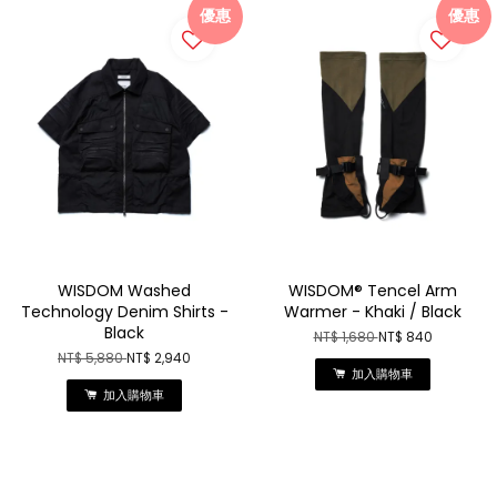
優惠
優惠
WISDOM Washed
WISDOM® Tencel Arm
Technology Denim Shirts -
Warmer - Khaki / Black
Black
NT$ 1,680
NT$ 840
NT$ 5,880
NT$ 2,940
加入購物車
加入購物車