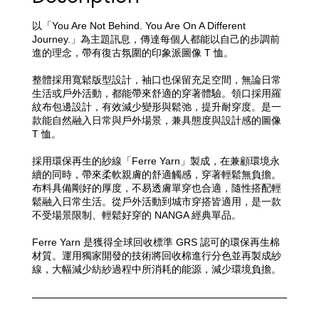
以「You Are Not Behind. You Are On A Different 
Journey.」為主題訊息，傳達每個人都能以自己的步調前
進的理念，帶有復古氛圍的印象派圖像 T 恤。
整體採用寬鬆版型設計，袖口也保留充足空間，無論日常
生活或戶外活動，都能帶來舒適的穿著體驗。
領口採用羅
紋布包邊設計，有效減少變形與鬆弛，提升耐穿度。是一
款能自然融入日常與戶外場景，兼具態度與設計感的圖像 
T 恤。
採用環保再生的紗線「Ferre Yarn」製成，在兼顧環境永
續的同時，帶來柔軟親膚的舒適觸感，穿著輕鬆無負擔。
布料具備剛好的厚度，不易透膚單穿也合適，隨性搭配輕
鬆融入日常生活。
從戶外活動到城市穿搭皆適用，是一款
不受場景限制、輕鬆好穿的 NANGA 經典單品。
Ferre Yarn 是獲得全球回收標準 GRS 認可的環保再生棉
材質。運用獨家開發的技術將回收棉進行分色並再製成紗
線，大幅減少紡紗過程中所消耗的能源，減少環境負擔。