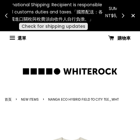
Internatio
連假期間宅配服務將暫停配送。 如遇假日、天災或其
for all 
他不可抗力因素，出貨安排可能調整，敬請見諒
國進
查看國內宅配最新公告
選單
購物車
›
›
首頁
NEW ITEMS
NANGA ECO HYBRID FIELD TO CITY TEE_WHT