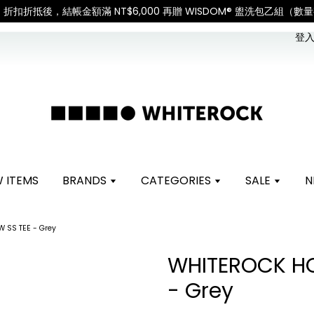
公告
International Ship
登入 
 ITEMS
BRANDS
CATEGORIES
SALE
N
 SS TEE - Grey
WHITEROCK HO
- Grey