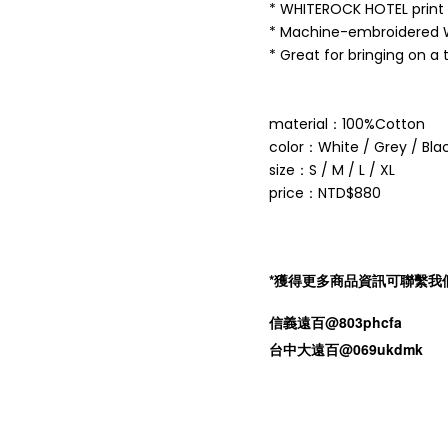
* WHITEROCK HOTEL print
* Machine-embroidered
* Great for bringing on a t
material：100%Cotton
color：White / Grey / Bla
size：S / M / L / XL
price：NTD$880
*獲得更多商品資訊可聯繫我們的Lin
信義遠百@803phcfa
台中大遠百@069ukdmk