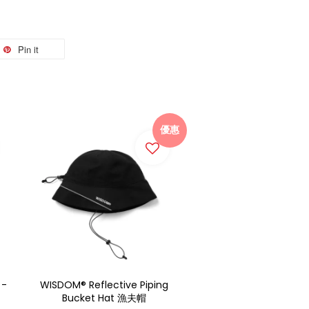
Pin it
優惠
 -
WISDOM® Reflective Piping
Bucket Hat 漁夫帽