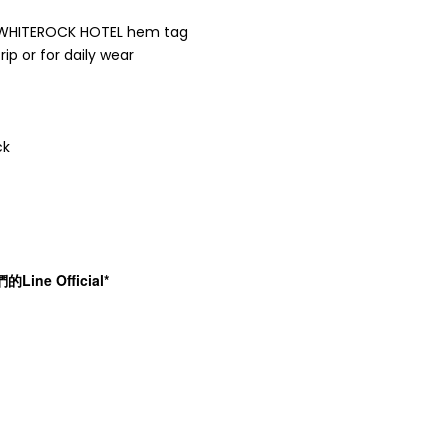
 WHITEROCK HOTEL hem tag
rip or for daily wear
ck
e Official*