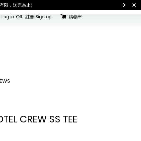
ping: Recipient is responsible for all customs dutie
Log in
OR
註冊 Sign up
購物車
EWS
TEL CREW SS TEE