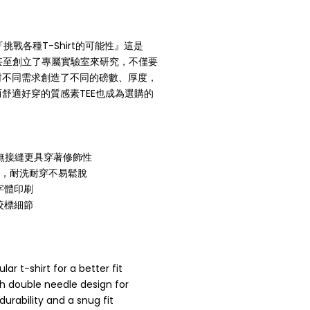
挑戰各種T-Shirt的可能性』這是
名言，甚至創立了專屬實驗室來研究，不僅要
對不同需求創造了不同的磅數、厚度，
舒適好穿的質感素TEE也成為選購的
側邊無接縫更具穿著修飾性
計，耐洗耐穿不易鬆脫
設計字體印刷
電繡咬標細節
r t-shirt for a better fit
ith double needle design for
urability and a snug fit