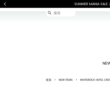
或其他不可抗力因素，出貨安排可能調整，敬請見諒
查看國內宅配最新
搜尋
NEW
›
›
首頁
NEW ITEMS
WHITEROCK HOTEL CREW