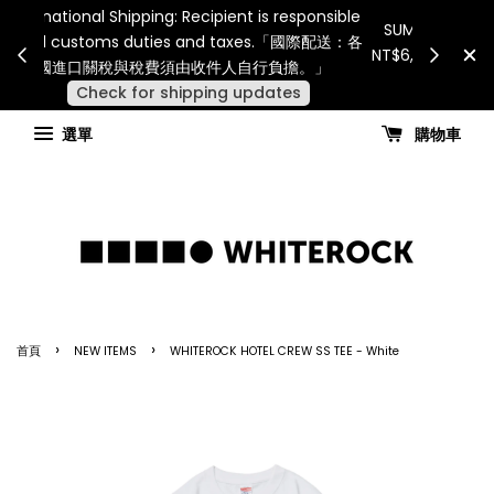
Internatio
連假期間宅配服務將暫停配送。 如遇假日、天災或其
for all 
他不可抗力因素，出貨安排可能調整，敬請見諒
國進
查看國內宅配最新公告
選單
購物車
›
›
首頁
NEW ITEMS
WHITEROCK HOTEL CREW SS TEE - White