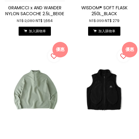
GRAMICCI x AND WANDER
WISDOM® SOFT FLASK
NYLON SACOCHE 2.5L_BEIGE
250L_BLACK
NT$ 2,080
NT$ 1,664
NT$ 399
NT$ 279
加入購物車
加入購物車
優惠
優惠