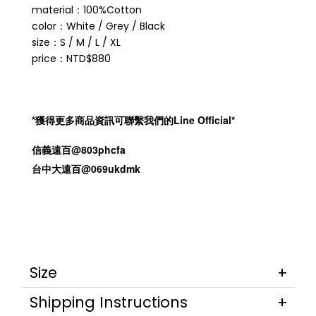
material：100%Cotton
color：White / Grey / Black
size：S / M / L / XL
price：NTD$880
*獲得更多商品資訊可聯繫我們的Line Official*
信義遠百@803phcfa
台中大遠百@069ukdmk
Size
Shipping Instructions