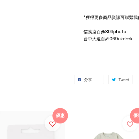
*獲得更多商品資訊可聯繫我們的Li
信義遠百@803phcfa
台中大遠百@069ukdmk
分享
Tweet
優惠
優