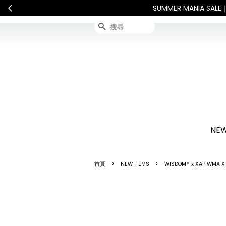
配送。 如遇假日、天災或其他不可抗力因素，出貨安排可能調整，敬請
搜尋
NEW
›
›
首頁
NEW ITEMS
WISDOM® x XAP WMA X