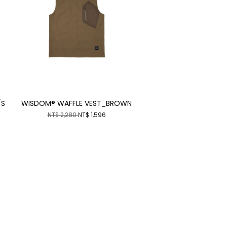
/S
WISDOM® WAFFLE VEST_BROWN
NT$ 2,280
NT$ 1,596