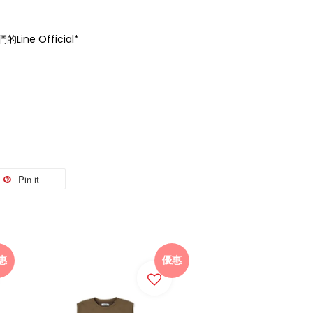
ne Official*
Pin it
惠
優惠