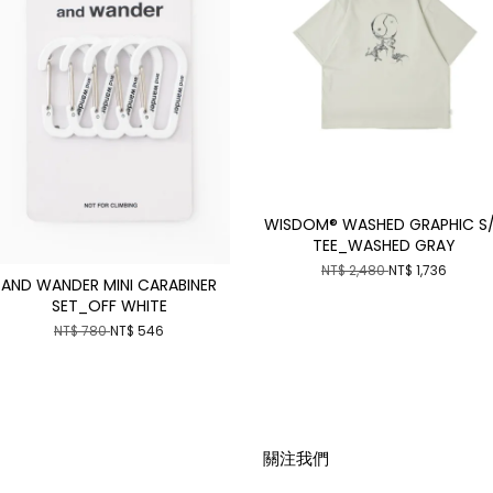
WISDOM® WASHED GRAPHIC S
TEE_WASHED GRAY
NT$ 2,480
NT$ 1,736
AND WANDER MINI CARABINER
SET_OFF WHITE
NT$ 780
NT$ 546
關注我們