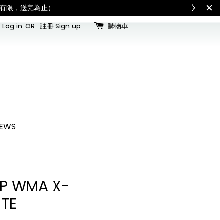
International Shipping: Recipient is responsible for
Log in
OR
註冊 Sign up
購物車
EWS
AP WMA X-
TE