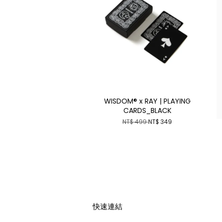
WISDOM® x RAY | PLAYING
CARDS_BLACK
NT$ 499
NT$ 349
快速連結