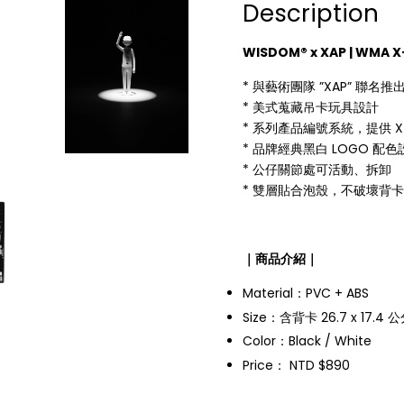
Description
WISDOM® x XAP | WMA
* 與藝術團隊 ”XAP” 聯名推
* 美式蒐藏吊卡玩具設計
* 系列產品編號系統，提供 X-
* 品牌經典黑白 LOGO 配色
* 公仔關節處可活動、拆卸
* 雙層貼合泡殼，不破壞背
｜商品介紹｜
Material：PVC + ABS
Size：含背卡 26.7 x 17.4 公
Color：Black / White
Price： NTD $890