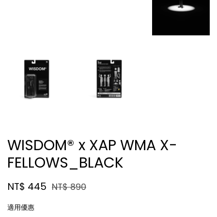
WISDOM® x XAP WMA X-
FELLOWS_BLACK
NT$ 445
NT$ 890
適用優惠