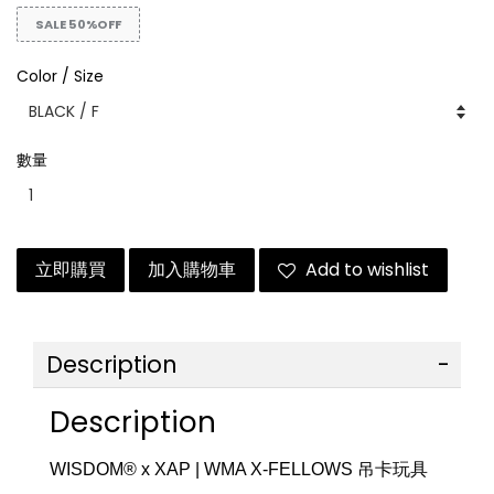
SALE 50%OFF
Color / Size
數量
立即購買
加入購物車
Add to wishlist
Description
Description
WISDOM® x XAP | WMA X-FELLOWS 吊卡玩具