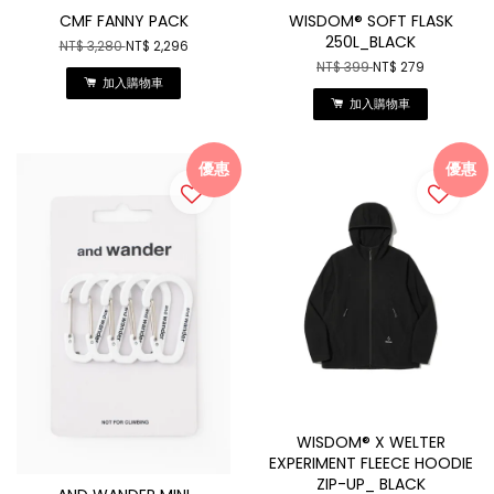
CMF FANNY PACK
WISDOM® SOFT FLASK
250L_BLACK
NT$ 3,280
NT$ 2,296
NT$ 399
NT$ 279
加入購物車
加入購物車
優惠
優惠
WISDOM® X WELTER
EXPERIMENT FLEECE HOODIE
ZIP-UP_ BLACK