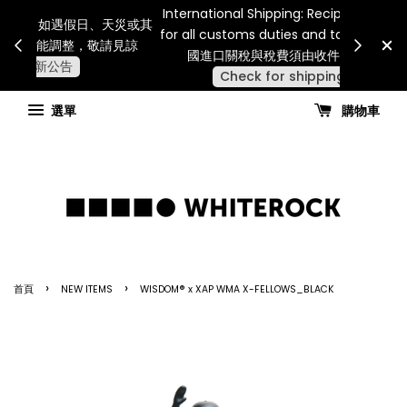
Internatio
連假期間宅配服務將暫停配送。 如遇假日、天災或其
for all 
他不可抗力因素，出貨安排可能調整，敬請見諒
國進
查看國內宅配最新公告
選單
購物車
›
›
首頁
NEW ITEMS
WISDOM® x XAP WMA X-FELLOWS_BLACK