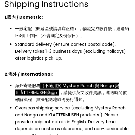
Shipping Instructions
1.國內 / Domestic:
一般宅配（郵遞區號請填寫正確），物流完成收件後，運送約
1-3個工作日（不含國定及例假日）。
Standard delivery (ensure correct postal code).
Delivery takes 1-3 business days (excluding holidays)
after logistics pick-up.
2.海外 / International:
海外寄送服務
（不適用於 Mystery Ranch 與 Nanga 與
KLÄTTERMUSEN商品）
，請提供英文收件資訊，運送時間依
報關流程，無法配送地區將另行通知。
Overseas shipping service (excluding Mystery Ranch
and Nanga and KLÄTTERMUSEN products ). Please
provide recipient details in English. Delivery time
depends on customs clearance, and non-serviceable