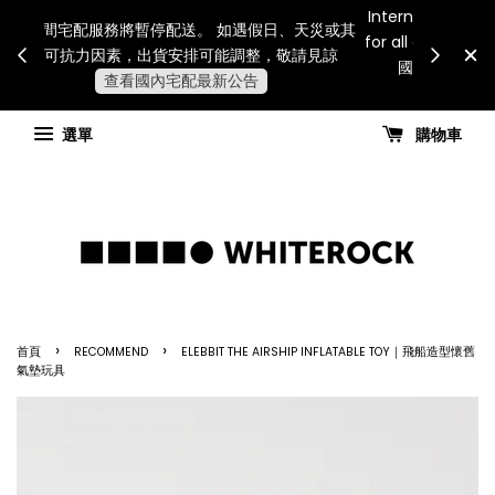
Internatio
連假期間宅配服務將暫停配送。 如遇假日、天災或其
for all 
他不可抗力因素，出貨安排可能調整，敬請見諒
國進
查看國內宅配最新公告
選單
購物車
›
›
首頁
RECOMMEND
ELEBBIT THE AIRSHIP INFLATABLE TOY｜飛船造型懷舊
氣墊玩具