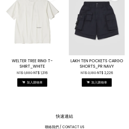
WELTER TREE RING T-
LAKH TEN POCKETS CARGO
SHIRT_WHITE
SHORTS_PR NAVY
NT$ 1,880
NT$ 1,316
NT$ 3,180
NT$ 2,226
加入購物車
加入購物車
快速連結
聯絡我們 / CONTACT US