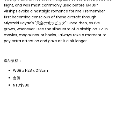
flight, and was most commonly used before 1940s.”
Airships evoke a nostalgic romance for me. I remember
first becoming conscious of these aircraft through
Miyazaki Hayao's "天空の城ラピュタ" Since then, as I've
grown, whenever I see the silhouette of a airship on TV, in
movies, magazines, or books, I always take a moment to
pay extra attention and gaze at it a bit longer
產品規格：
W68 x H28 x D18cm
定價：
NTD$980