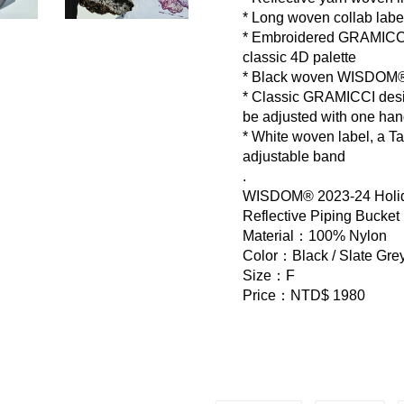
* Long woven collab label
* Embroidered GRAMICCI l
classic 4D palette
* Black woven WISDOM® 
* Classic GRAMICCI desig
be adjusted with one ha
* White woven label, a Tai
adjustable band
.
WISDOM® 2023-24 Holida
Reflective Piping Bucket
Material：100% Nylon
Color：Black / Slate Grey
Size：F
Price：NTD$ 1980