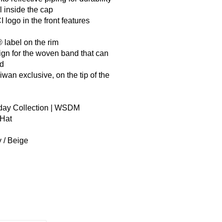
 inside the cap
ogo in the front features 
label on the rim
n for the woven band that can 
nd
wan exclusive, on the tip of the 
y Collection | WSDM 
 Hat
 / Beige