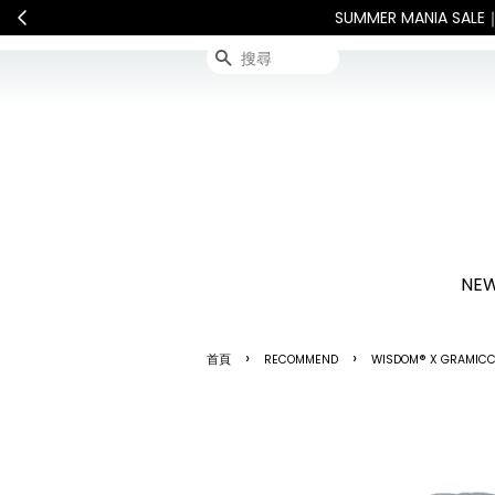
服務將暫停配送。 如遇假日、天災或其他不可抗力因素，出貨安排可能
搜尋
NEW
›
›
首頁
RECOMMEND
WISDOM® X GRAMICCI