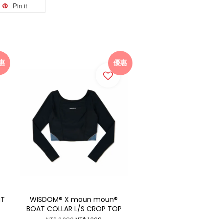
Pin it
惠
優惠
NT
WISDOM® X moun moun®
BOAT COLLAR L/S CROP TOP