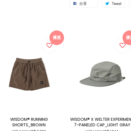
分享
Tweet
優惠
優
WISDOM® RUNNING
WISDOM® X WELTER EXPERIME
SHORTS_BROWN
7-PANELED CAP_LIGHT GRAY