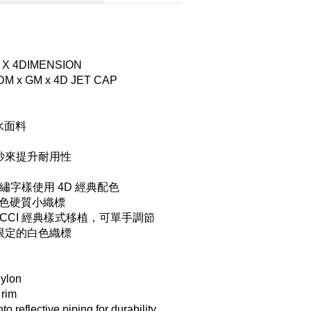
X 4DIMENSION 
M x GM x 4D JET CAP
潑水面料
紗來提升耐用性
 電繡字樣使用 4D 經典配色
色硬質小織標
MICCI 經典樣式移植，可單手調節
限定的白色織標
nylon
 rim
o reflective piping for durability