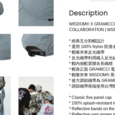
Description
WISDOM® X GRAMICCI 
COLLABORATION | WSD
* 經典五分割帽設計
* 選用 100% Nylon 防
* 帽簷夾車反光織帶
* 反光織帶利用織入反光
* 帽內側配置聯名長織標
* 帽身正面 GRAMICCI
* 
帽簷夾車 
WISDOM® 
黑
* 後方調節織帶為 GRA
* 調節織帶尾端使用台灣
.
* Classic five panel cap
* 100% splash-resistant 
* Reflective bands on the
* Reflective yarn woven int