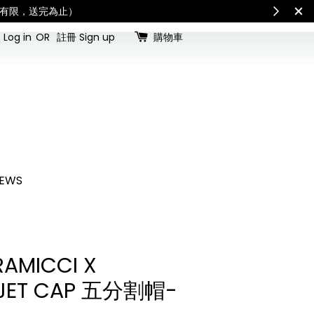
International Shipping: Recipient is respons
Log in
OR
註冊 Sign up
購物車
EWS
AMICCI X
 JET CAP 五分割帽-