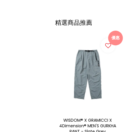
精選商品推薦
優惠
WISDOM® X GRAMICCI X
4Dimension® MEN'S GURKHA
PANT - Slate Grey