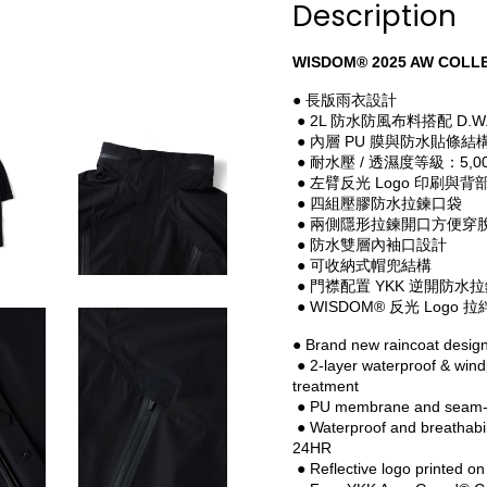
Description
WISDOM® 2025 AW COLLE
● 長版雨衣設計
 ● 2L 防水防風布料搭配 D.W
 ● 內層 PU 膜與防水貼條結
 ● 耐水壓 / 透濕度等級：5,000mm
 ● 左臂反光 Logo 印刷
 ● 四組壓膠防水拉鍊口袋
 ● 兩側隱形拉鍊開口方便穿
 ● 防水雙層內袖口設計
 ● 可收納式帽兜結構
 ● 門襟配置 YKK 逆開防水
 ● WISDOM® 反光 Logo 拉
● Brand new raincoat desig
 ● 2-layer waterproof & wind
treatment
 ● PU membrane and seam-t
 ● Waterproof and breathabil
24HR
 ● Reflective logo printed o