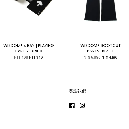
WISDOM® x RAY | PLAYING
WISDOM® BOOTCUT
CARDS_BLACK
PANTS_BLACK
NT$ 499
NT$ 349
NT$ 5,980
NT$ 4,186
關注我們
Facebook
Instagram