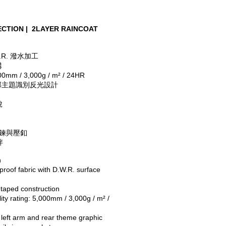
CTION |  2LAYER RAINCOAT
.R. 潑水加工
構
 / 3,000g / m² / 24HR
與背部主題識別反光設計
脫
拉鍊與壓釦
絆
n
proof fabric with D.W.R. surface 
aped construction
ity rating: 5,000mm / 3,000g / m² / 
n left arm and rear theme graphic