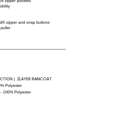
l zipper pockets
bility
d® zipper and snap buttons
puller
2LAYER RAINCOAT
TION | 
0% Polyester
 100% Polyester