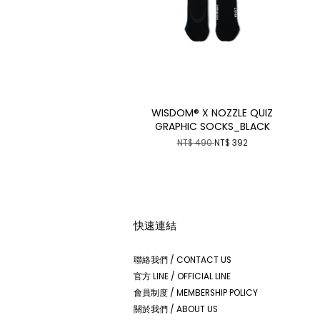
WISDOM® X NOZZLE QUIZ
GRAPHIC SOCKS_BLACK
NT$ 490
NT$ 392
快速連結
聯絡我們 / CONTACT US
官方 LINE / OFFICIAL LINE
會員制度 / MEMBERSHIP POLICY
關於我們 / ABOUT US