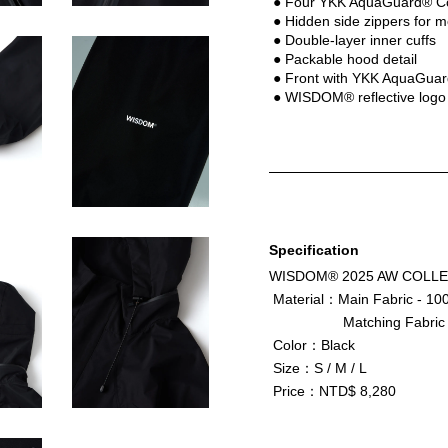
 ● Four YKK AquaGuard® Coi
 ● Hidden side zippers for mo
 ● Double-layer inner cuffs
 ● Packable hood detail
 ● Front with YKK AquaGuar
 ● WISDOM® reflective logo 
Specification
WISDOM® 2025 AW COLLEC
 Material：Main Fabric - 10
      Matching Fabric -
 Color：Black
 Size：S / M / L
 Price：NTD$ 8,280